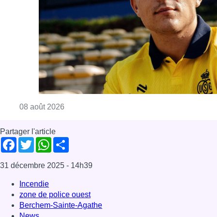
Consulter l'article "L’Union Saint-Gilloise at
08 août 2026
Partager l'article
Facebook
Twitter
WhatsApp
Share
31 décembre 2025
- 14h39
Incendie
zone de police ouest
Berchem-Sainte-Agathe
News