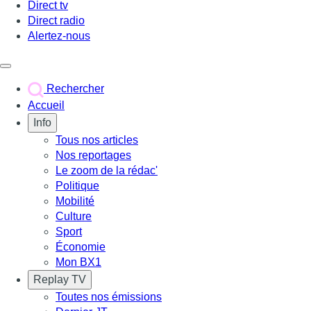
Direct tv
Direct radio
Alertez-nous
Déclencher le menu
Rechercher
Accueil
Info
Tous nos articles
Nos reportages
Le zoom de la rédac'
Politique
Mobilité
Culture
Sport
Économie
Mon BX1
Replay TV
Toutes nos émissions