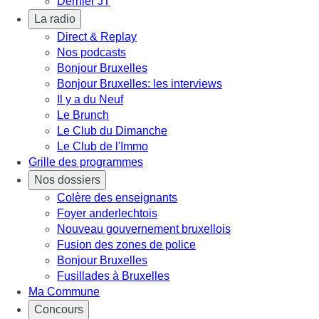
Dernier JT
La radio
Direct & Replay
Nos podcasts
Bonjour Bruxelles
Bonjour Bruxelles: les interviews
Il y a du Neuf
Le Brunch
Le Club du Dimanche
Le Club de l'Immo
Grille des programmes
Nos dossiers
Colère des enseignants
Foyer anderlechtois
Nouveau gouvernement bruxellois
Fusion des zones de police
Bonjour Bruxelles
Fusillades à Bruxelles
Ma Commune
Concours