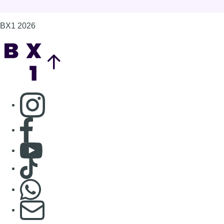
BX1 2026
Back to top
Consulter page Instagram
Consulter page Facebook
Consulter Youtube
Consulter TikTok
Nous rejoindre sur Whatsapp
S'abonner à notre newsletter