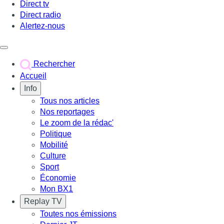
Direct tv
Direct radio
Alertez-nous
Déclencher le menu
Rechercher
Accueil
Info
Tous nos articles
Nos reportages
Le zoom de la rédac'
Politique
Mobilité
Culture
Sport
Économie
Mon BX1
Replay TV
Toutes nos émissions