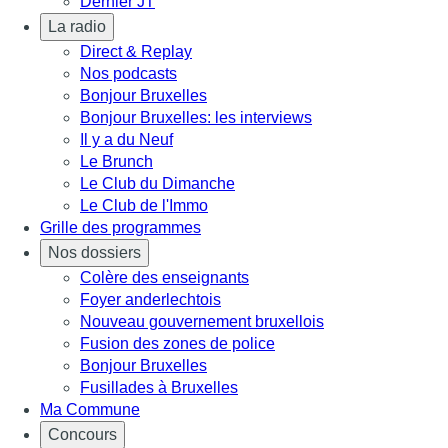
Dernier JT
La radio
Direct & Replay
Nos podcasts
Bonjour Bruxelles
Bonjour Bruxelles: les interviews
Il y a du Neuf
Le Brunch
Le Club du Dimanche
Le Club de l'Immo
Grille des programmes
Nos dossiers
Colère des enseignants
Foyer anderlechtois
Nouveau gouvernement bruxellois
Fusion des zones de police
Bonjour Bruxelles
Fusillades à Bruxelles
Ma Commune
Concours