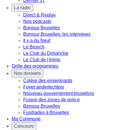
Dernier JT
La radio
Direct & Replay
Nos podcasts
Bonjour Bruxelles
Bonjour Bruxelles: les interviews
Il y a du Neuf
Le Brunch
Le Club du Dimanche
Le Club de l'Immo
Grille des programmes
Nos dossiers
Colère des enseignants
Foyer anderlechtois
Nouveau gouvernement bruxellois
Fusion des zones de police
Bonjour Bruxelles
Fusillades à Bruxelles
Ma Commune
Concours