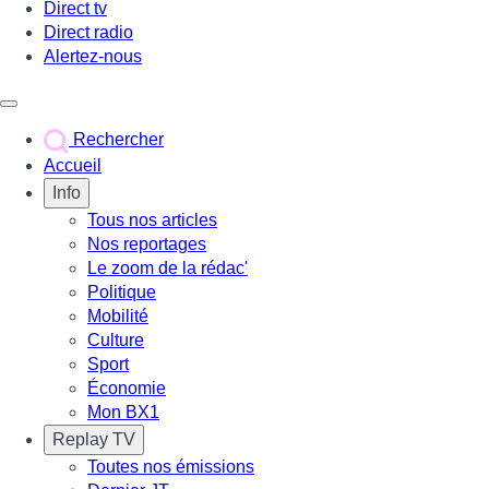
Direct tv
Direct radio
Alertez-nous
Déclencher le menu
Rechercher
Accueil
Info
Tous nos articles
Nos reportages
Le zoom de la rédac'
Politique
Mobilité
Culture
Sport
Économie
Mon BX1
Replay TV
Toutes nos émissions