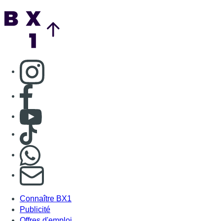
Back to top
Consulter page Instagram
Consulter page Facebook
Consulter Youtube
Consulter TikTok
Nous rejoindre sur Whatsapp
S'abonner à notre newsletter
Connaître BX1
Publicité
Offres d'emploi