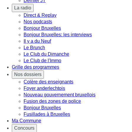
Dernier JT
La radio
Direct & Replay
Nos podcasts
Bonjour Bruxelles
Bonjour Bruxelles: les interviews
Il y a du Neuf
Le Brunch
Le Club du Dimanche
Le Club de l'Immo
Grille des programmes
Nos dossiers
Colère des enseignants
Foyer anderlechtois
Nouveau gouvernement bruxellois
Fusion des zones de police
Bonjour Bruxelles
Fusillades à Bruxelles
Ma Commune
Concours