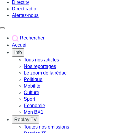
Direct tv
Direct radio
Alertez-nous
Déclencher le menu
Rechercher
Accueil
Info
Tous nos articles
Nos reportages
Le zoom de la rédac'
Politique
Mobilité
Culture
Sport
Économie
Mon BX1
Replay TV
Toutes nos émissions