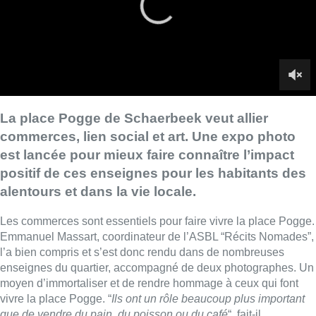
alentours et dans la vie locale.
Les commerces sont essentiels pour faire vivre la place Pogge.
Emmanuel Massart, coordinateur de l’ASBL “Récits Nomades”,
l’a bien compris et s’est donc rendu dans de nombreuses
enseignes du quartier, accompagné de deux photographes. Un
moyen d’immortaliser et de rendre hommage à ceux qui font
vivre la place Pogge. “
Ils ont un rôle beaucoup plus important
que de vendre du pain, du poisson ou du café
“, fait-il
remarquer. “
Ils ont un rôle social, de cohésion, un rôle de soin,
d’entraide. Ce sont des gens qui sont là depuis longtemps, qui
connaissent très bien le quartier. Ils sont tout le temps à la
fenêtre et sont des thermomètres de l’état de la société sur
cette place et dans le quartier
“.
Depuis novembre, les photos des commerçants sont affichées
sur les vitrines de la place et dans un livret imprimé pour
l’occasion. L’exposition “La vie nécessaire” est à voir jusqu’à la
fin du mois de décembre.
■ Reportage de
Joachim Vincent
,
Olivia Bronsart
et
Hugo