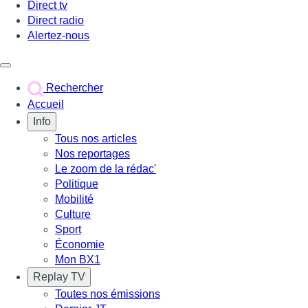
Direct tv
Direct radio
Alertez-nous
Déclencher le menu
Rechercher
Accueil
Info
Tous nos articles
Nos reportages
Le zoom de la rédac'
Politique
Mobilité
Culture
Sport
Économie
Mon BX1
Replay TV
Toutes nos émissions