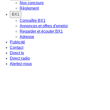
Nos concours
Règlement
BX1
Connaître BX1
Annonces et offres d'emploi
Regarder et écouter BX1
Adresse
Publicité
Contact
Direct tv
Direct radio
Alertez-nous