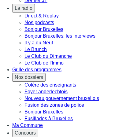
Dernier JT
La radio
Direct & Replay
Nos podcasts
Bonjour Bruxelles
Bonjour Bruxelles: les interviews
Il y a du Neuf
Le Brunch
Le Club du Dimanche
Le Club de l'Immo
Grille des programmes
Nos dossiers
Colère des enseignants
Foyer anderlechtois
Nouveau gouvernement bruxellois
Fusion des zones de police
Bonjour Bruxelles
Fusillades à Bruxelles
Ma Commune
Concours