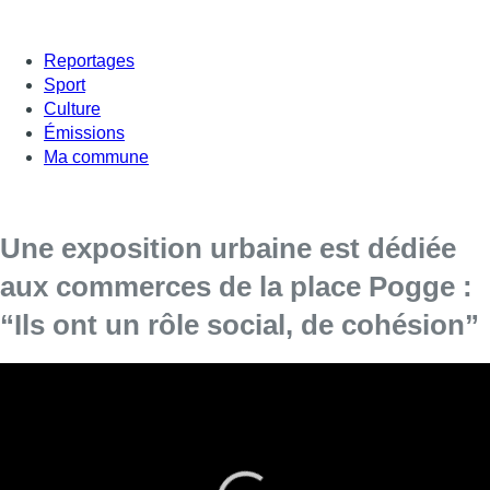
Reportages
Sport
Culture
Émissions
Ma commune
Une exposition urbaine est dédiée
aux commerces de la place Pogge :
“Ils ont un rôle social, de cohésion”
La place Pogge de Schaerbeek veut allier
commerces, lien social et art. Une expo photo
est lancée pour mieux faire connaître l’impact
positif de ces enseignes pour les habitants des