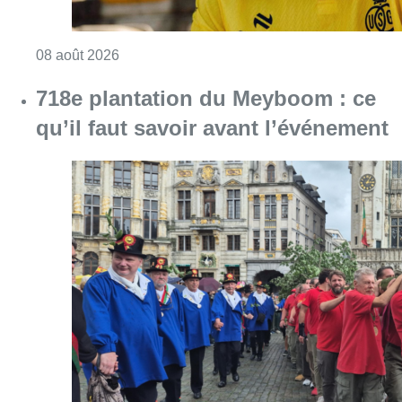
Consulter l'article "718e plantation du Meybo
08 août 2026
Partager l'article
Facebook
Twitter
WhatsApp
Share
20 décembre 2025
- 19h06
Commerces
Place Pogge
Culture