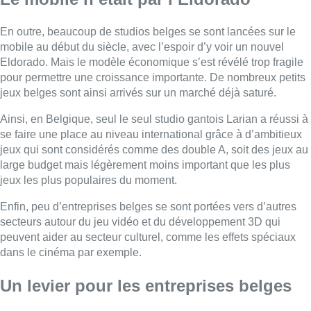
Enfin, peu d’entreprises belges se sont portées vers d’autres
secteurs autour du jeu vidéo et du développement 3D qui
peuvent aider au secteur culturel, comme les effets spéciaux
dans le cinéma par exemple.
Un levier pour les entreprises belges
Il reste désormais à savoir si le “tax shelter” proposé par le
fédéral, qui devrait entrer en vigueur le 1er janvier 2023, va
vraiment aider au développement du secteur. C’est
évidemment l’espoir de l’organisation Belgian Games, alors
que d’autres craignent que ce tax shelter belge bénéficie… à
des studios basés à l’étranger. Des critères seront toutefois en
place pour aider avant tout les entreprises belges : un “test
culturel” sera mené durant lequel chaque projet de jeu devra
prouver sa dimension culturelle belge, et 50% des salaires
devront être versés en Belgique.
Le secteur espère ainsi la création de centaines d’emplois
grâce à ce coup de pouce, qui pourrait également servir de