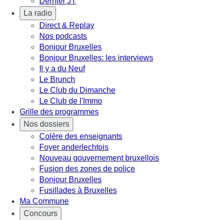
Dernier JT
La radio
Direct & Replay
Nos podcasts
Bonjour Bruxelles
Bonjour Bruxelles: les interviews
Il y a du Neuf
Le Brunch
Le Club du Dimanche
Le Club de l'Immo
Grille des programmes
Nos dossiers
Colère des enseignants
Foyer anderlechtois
Nouveau gouvernement bruxellois
Fusion des zones de police
Bonjour Bruxelles
Fusillades à Bruxelles
Ma Commune
Concours