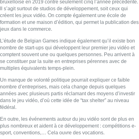
nombre d’entreprises, mais cela change depuis quelques
années avec plusieurs partis réclamant des moyens d’investir
dans le jeu vidéo, d’où cette idée de “tax shelter” au niveau
fédéral.
En outre, les événements autour du jeu vidéo sont de plus en
plus nombreux et aident à ce développement : compétitions e-
sport, conventions,… Cela ouvre des vocations.
D’autres pays plébiscités
D’autres pays sont à la pointe dans ce secteur comme la
France, les États-Unis et le Canada. Les Belges qui se forment
à la création de jeu vidéo ou aux métiers autour de ce média
préfèrent donc partir vers ces contrées pour grossir les rangs
de studios de développement plus ambitieux afin de poursuivre
leur carrière.
La Belgique, elle, n’a pas pris le même virage pour plusieurs
raisons. Tout d’abord, le secteur des jeux vidéo protège
historiquement mal ses salariés. Beaucoup de problèmes