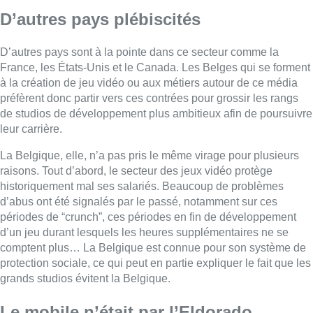
d’abus ont été signalés par le passé, notamment sur ces
périodes de “crunch”, ces périodes en fin de développement
d’un jeu durant lesquels les heures supplémentaires ne se
comptent plus… La Belgique est connue pour son système de
protection sociale, ce qui peut en partie expliquer le fait que les
grands studios évitent la Belgique.
Le mobile n’était par l’Eldorado
En outre, beaucoup de studios belges se sont lancées sur le
mobile au début du siècle, avec l’espoir d’y voir un nouvel
Eldorado. Mais le modèle économique s’est révélé trop fragile
pour permettre une croissance importante. De nombreux petits
jeux belges sont ainsi arrivés sur un marché déjà saturé.
Ainsi, en Belgique, seul le seul studio gantois Larian a réussi à
se faire une place au niveau international grâce à d’ambitieux
jeux qui sont considérés comme des double A, soit des jeux au
large budget mais légèrement moins important que les plus
jeux les plus populaires du moment.