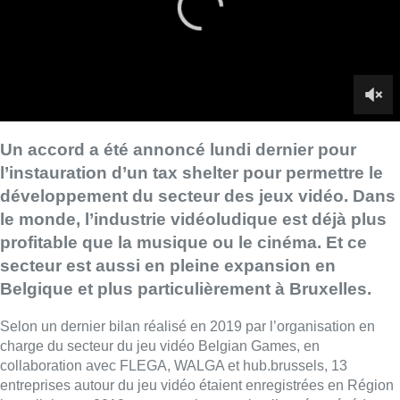
profitable que la musique ou le cinéma. Et ce
secteur est aussi en pleine expansion en
Belgique et plus particulièrement à Bruxelles.
Selon un dernier bilan réalisé en 2019 par l’organisation en
charge du secteur du jeu vidéo Belgian Games, en
collaboration avec FLEGA, WALGA et hub.brussels, 13
entreprises autour du jeu vidéo étaient enregistrées en Région
bruxelloise en 2019 contre seulement cinq l’année précédente.
Il s’agit surtout de studios de développement, soit ceux qui
créent les jeux vidéo. On compte également une école de
formation et une maison d’édition, qui permet la publication des
jeux dans le commerce.
L’étude de Belgian Games indique également qu’il existe bon
nombre de start-ups qui développent leur premier jeu vidéo et
comptent souvent une ou quelques personnes. Peu arrivent à
se constituer par la suite en entreprises pérennes avec de
multiples équivalents temps-plein.
Un manque de volonté politique pourrait expliquer ce faible