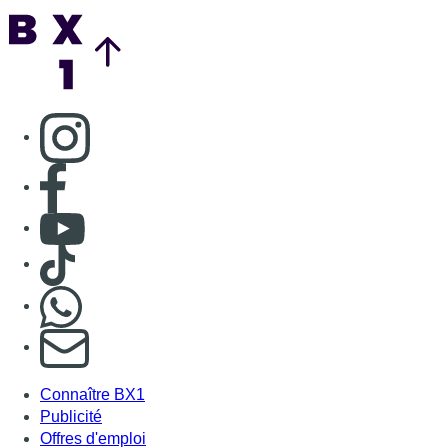
Nous rejoindre sur Whatsapp
S'abonner à notre newsletter
Connaître BX1
Publicité
Offres d'emploi
Contact
Mentions légales
Politique de cookies (UE)
Gérer les cookies