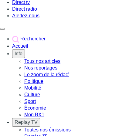
Direct tv
Direct radio
Alertez-nous
Déclencher le menu
Rechercher
Accueil
Info
Tous nos articles
Nos reportages
Le zoom de la rédac'
Politique
Mobilité
Culture
Sport
Économie
Mon BX1
Replay TV
Toutes nos émissions