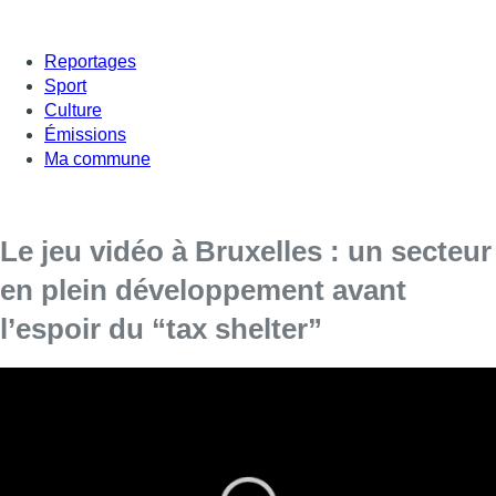
Reportages
Sport
Culture
Émissions
Ma commune
Le jeu vidéo à Bruxelles : un secteur
en plein développement avant
l’espoir du “tax shelter”
Un accord a été annoncé lundi dernier pour
l’instauration d’un tax shelter pour permettre le
développement du secteur des jeux vidéo. Dans
le monde, l’industrie vidéoludique est déjà plus