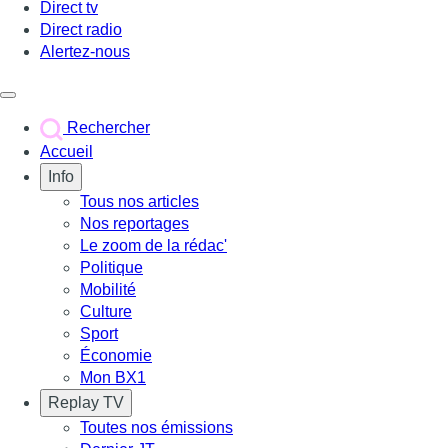
Direct tv
Direct radio
Alertez-nous
Déclencher le menu
Rechercher
Accueil
Info
Tous nos articles
Nos reportages
Le zoom de la rédac'
Politique
Mobilité
Culture
Sport
Économie
Mon BX1
Replay TV
Toutes nos émissions