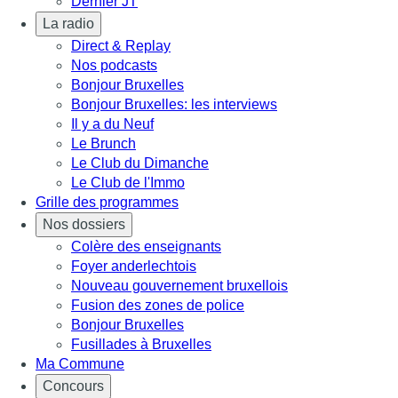
Dernier JT
La radio
Direct & Replay
Nos podcasts
Bonjour Bruxelles
Bonjour Bruxelles: les interviews
Il y a du Neuf
Le Brunch
Le Club du Dimanche
Le Club de l'Immo
Grille des programmes
Nos dossiers
Colère des enseignants
Foyer anderlechtois
Nouveau gouvernement bruxellois
Fusion des zones de police
Bonjour Bruxelles
Fusillades à Bruxelles
Ma Commune
Concours