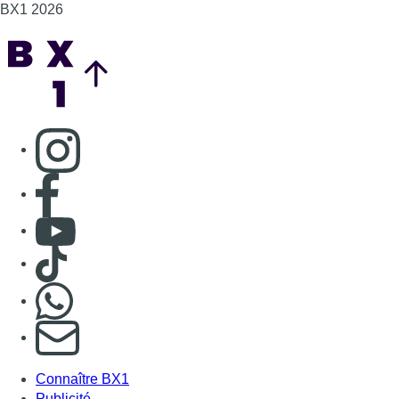
BX1 2026
Back to top
Consulter page Instagram
Consulter page Facebook
Consulter Youtube
Consulter TikTok
Nous rejoindre sur Whatsapp
S'abonner à notre newsletter
Connaître BX1
Publicité