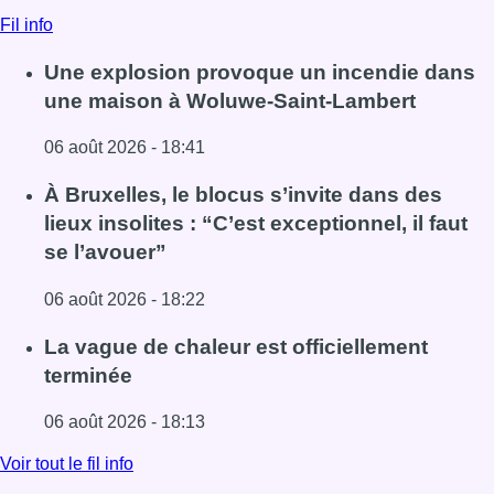
Fil info
Une explosion provoque un incendie dans
une maison à Woluwe-Saint-Lambert
06 août 2026 - 18:41
Lire l'article Une explosion provoque un incendie dans 
À Bruxelles, le blocus s’invite dans des
lieux insolites : “C’est exceptionnel, il faut
se l’avouer”
06 août 2026 - 18:22
Lire l'article À Bruxelles, le blocus s’invite dans des lieux i
La vague de chaleur est officiellement
terminée
06 août 2026 - 18:13
Lire l'article La vague de chaleur est officiellement termin
Voir tout le fil info