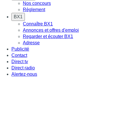
Nos concours
Règlement
BX1
Connaître BX1
Annonces et offres d'emploi
Regarder et écouter BX1
Adresse
Publicité
Contact
Direct tv
Direct radio
Alertez-nous