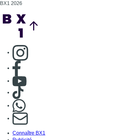
BX1 2026
Back to top
Consulter page Instagram
Consulter page Facebook
Consulter Youtube
Consulter TikTok
Nous rejoindre sur Whatsapp
S'abonner à notre newsletter
Connaître BX1
Publicité