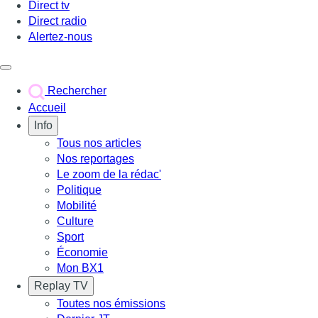
Direct tv
Direct radio
Alertez-nous
Déclencher le menu
Rechercher
Accueil
Info
Tous nos articles
Nos reportages
Le zoom de la rédac'
Politique
Mobilité
Culture
Sport
Économie
Mon BX1
Replay TV
Toutes nos émissions