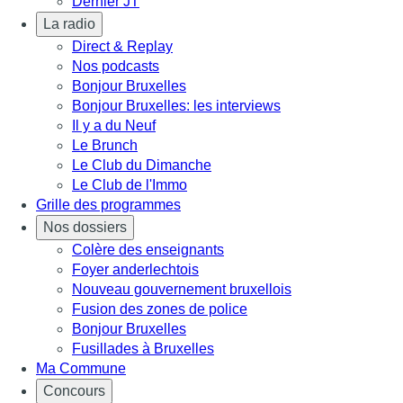
Dernier JT
La radio
Direct & Replay
Nos podcasts
Bonjour Bruxelles
Bonjour Bruxelles: les interviews
Il y a du Neuf
Le Brunch
Le Club du Dimanche
Le Club de l'Immo
Grille des programmes
Nos dossiers
Colère des enseignants
Foyer anderlechtois
Nouveau gouvernement bruxellois
Fusion des zones de police
Bonjour Bruxelles
Fusillades à Bruxelles
Ma Commune
Concours