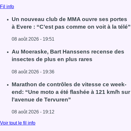
Fil info
Un nouveau club de MMA ouvre ses portes
à Evere : “C’est pas comme on voit à la télé”
08 août 2026 - 19:51
Lire l'article Un nouveau club de MMA ouvre ses portes à E
Au Moeraske, Bart Hanssens recense des
insectes de plus en plus rares
08 août 2026 - 19:36
Lire l'article Au Moeraske, Bart Hanssens recense des ins
Marathon de contrôles de vitesse ce week-
end: “Une moto a été flashée à 121 km/h sur
l’avenue de Tervuren”
08 août 2026 - 19:12
Lire l'article Marathon de contrôles de vitesse ce week-e
Voir tout le fil info