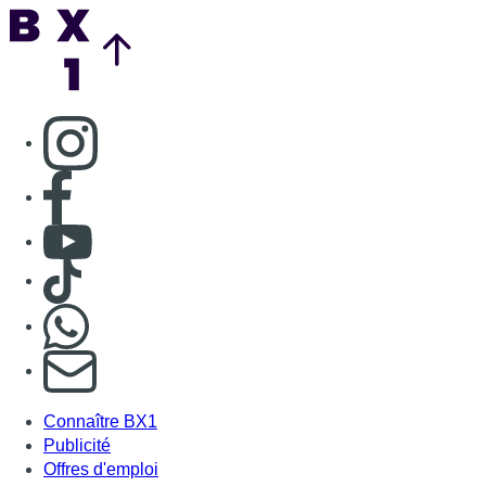
Back to top
Consulter page Instagram
Consulter page Facebook
Consulter Youtube
Consulter TikTok
Nous rejoindre sur Whatsapp
S'abonner à notre newsletter
Connaître BX1
Publicité
Offres d'emploi