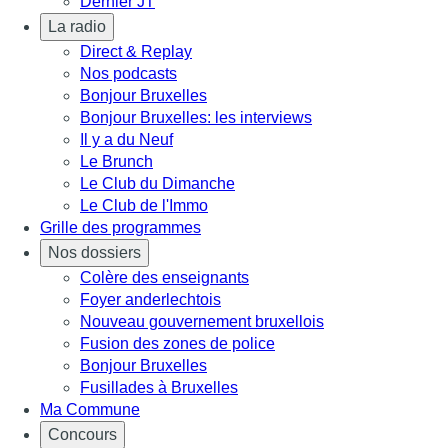
Dernier JT
La radio
Direct & Replay
Nos podcasts
Bonjour Bruxelles
Bonjour Bruxelles: les interviews
Il y a du Neuf
Le Brunch
Le Club du Dimanche
Le Club de l'Immo
Grille des programmes
Nos dossiers
Colère des enseignants
Foyer anderlechtois
Nouveau gouvernement bruxellois
Fusion des zones de police
Bonjour Bruxelles
Fusillades à Bruxelles
Ma Commune
Concours