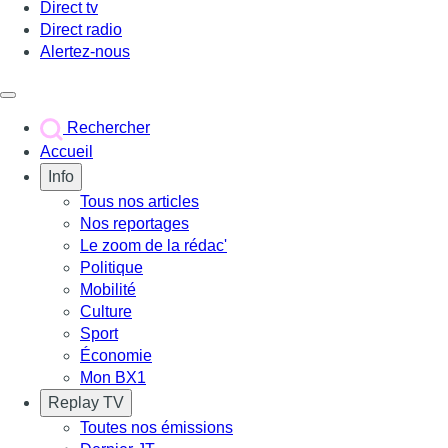
Direct tv
Direct radio
Alertez-nous
Déclencher le menu
Rechercher
Accueil
Info
Tous nos articles
Nos reportages
Le zoom de la rédac'
Politique
Mobilité
Culture
Sport
Économie
Mon BX1
Replay TV
Toutes nos émissions