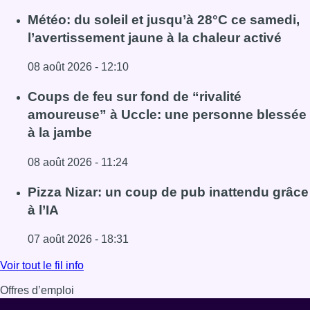
Météo: du soleil et jusqu’à 28°C ce samedi,
l’avertissement jaune à la chaleur activé
08 août 2026 - 12:10
Lire l'article Météo: du soleil et jusqu’à 28°C ce samedi, l
Coups de feu sur fond de “rivalité
amoureuse” à Uccle: une personne blessée
à la jambe
08 août 2026 - 11:24
Lire l'article Coups de feu sur fond de “rivalité amoureus
Pizza Nizar: un coup de pub inattendu grâce
à l’IA
07 août 2026 - 18:31
Lire l'article Pizza Nizar: un coup de pub inattendu grâce à
Voir tout le fil info
Offres d’emploi