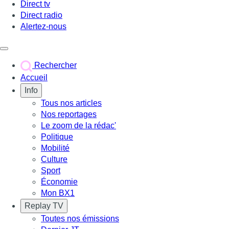
Direct tv
Direct radio
Alertez-nous
Déclencher le menu
Rechercher
Accueil
Info
Tous nos articles
Nos reportages
Le zoom de la rédac'
Politique
Mobilité
Culture
Sport
Économie
Mon BX1
Replay TV
Toutes nos émissions