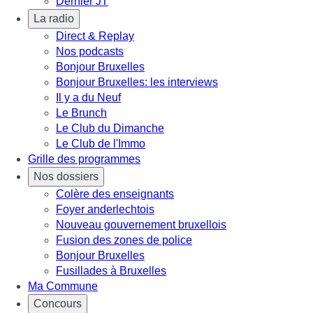
Dernier JT
La radio
Direct & Replay
Nos podcasts
Bonjour Bruxelles
Bonjour Bruxelles: les interviews
Il y a du Neuf
Le Brunch
Le Club du Dimanche
Le Club de l'Immo
Grille des programmes
Nos dossiers
Colère des enseignants
Foyer anderlechtois
Nouveau gouvernement bruxellois
Fusion des zones de police
Bonjour Bruxelles
Fusillades à Bruxelles
Ma Commune
Concours