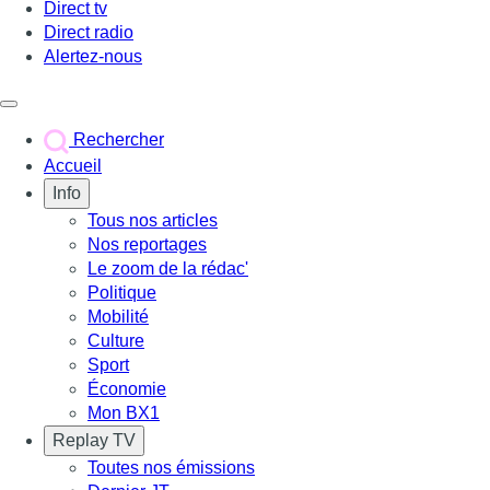
Direct tv
Direct radio
Alertez-nous
Déclencher le menu
Rechercher
Accueil
Info
Tous nos articles
Nos reportages
Le zoom de la rédac'
Politique
Mobilité
Culture
Sport
Économie
Mon BX1
Replay TV
Toutes nos émissions