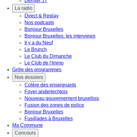
Dernier JT
La radio
Direct & Replay
Nos podcasts
Bonjour Bruxelles
Bonjour Bruxelles: les interviews
Il y a du Neuf
Le Brunch
Le Club du Dimanche
Le Club de l'Immo
Grille des programmes
Nos dossiers
Colère des enseignants
Foyer anderlechtois
Nouveau gouvernement bruxellois
Fusion des zones de police
Bonjour Bruxelles
Fusillades à Bruxelles
Ma Commune
Concours