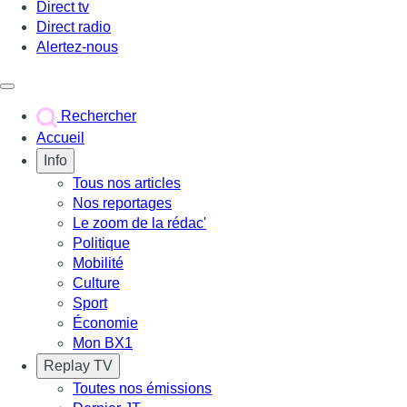
Direct tv
Direct radio
Alertez-nous
Déclencher le menu
Rechercher
Accueil
Info
Tous nos articles
Nos reportages
Le zoom de la rédac'
Politique
Mobilité
Culture
Sport
Économie
Mon BX1
Replay TV
Toutes nos émissions