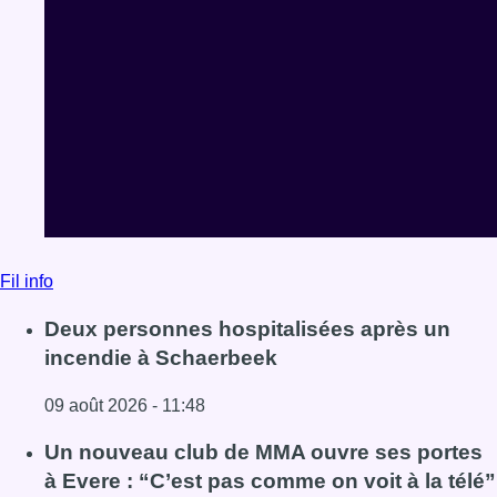
Fil info
Deux personnes hospitalisées après un
incendie à Schaerbeek
09 août 2026 - 11:48
Lire l'article Deux personnes hospitalisées après un inc
Un nouveau club de MMA ouvre ses portes
à Evere : “C’est pas comme on voit à la télé”