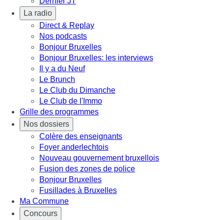
Dernier JT
La radio
Direct & Replay
Nos podcasts
Bonjour Bruxelles
Bonjour Bruxelles: les interviews
Il y a du Neuf
Le Brunch
Le Club du Dimanche
Le Club de l'Immo
Grille des programmes
Nos dossiers
Colère des enseignants
Foyer anderlechtois
Nouveau gouvernement bruxellois
Fusion des zones de police
Bonjour Bruxelles
Fusillades à Bruxelles
Ma Commune
Concours