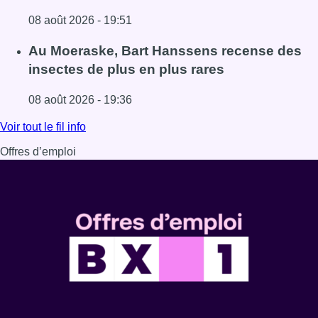
08 août 2026 - 19:51
Lire l'article Un nouveau club de MMA ouvre ses portes à E
Au Moeraske, Bart Hanssens recense des
insectes de plus en plus rares
08 août 2026 - 19:36
Lire l'article Au Moeraske, Bart Hanssens recense des ins
Voir tout le fil info
Offres d’emploi