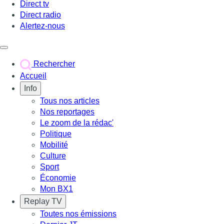
Direct tv
Direct radio
Alertez-nous
Déclencher le menu
Rechercher
Accueil
Info
Tous nos articles
Nos reportages
Le zoom de la rédac'
Politique
Mobilité
Culture
Sport
Économie
Mon BX1
Replay TV
Toutes nos émissions