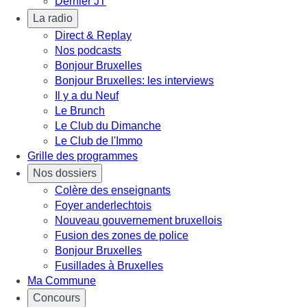
Dernier JT
La radio
Direct & Replay
Nos podcasts
Bonjour Bruxelles
Bonjour Bruxelles: les interviews
Il y a du Neuf
Le Brunch
Le Club du Dimanche
Le Club de l'Immo
Grille des programmes
Nos dossiers
Colère des enseignants
Foyer anderlechtois
Nouveau gouvernement bruxellois
Fusion des zones de police
Bonjour Bruxelles
Fusillades à Bruxelles
Ma Commune
Concours