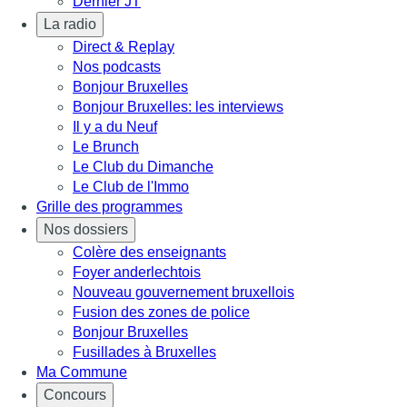
Dernier JT
La radio
Direct & Replay
Nos podcasts
Bonjour Bruxelles
Bonjour Bruxelles: les interviews
Il y a du Neuf
Le Brunch
Le Club du Dimanche
Le Club de l'Immo
Grille des programmes
Nos dossiers
Colère des enseignants
Foyer anderlechtois
Nouveau gouvernement bruxellois
Fusion des zones de police
Bonjour Bruxelles
Fusillades à Bruxelles
Ma Commune
Concours