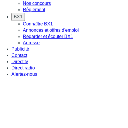
Nos concours
Règlement
BX1
Connaître BX1
Annonces et offres d'emploi
Regarder et écouter BX1
Adresse
Publicité
Contact
Direct tv
Direct radio
Alertez-nous