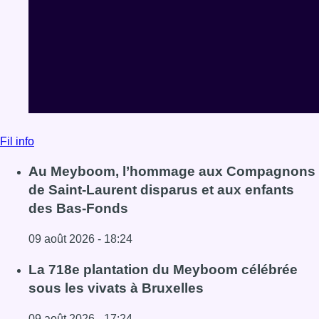
Fil info
Au Meyboom, l’hommage aux Compagnons
de Saint-Laurent disparus et aux enfants
des Bas-Fonds
09 août 2026 - 18:24
Lire l'article Au Meyboom, l’hommage aux Compagnons de
La 718e plantation du Meyboom célébrée
sous les vivats à Bruxelles
09 août 2026 - 17:24