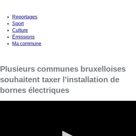
Reportages
Sport
Culture
Émissions
Ma commune
Plusieurs communes bruxelloises
souhaitent taxer l’installation de
bornes électriques