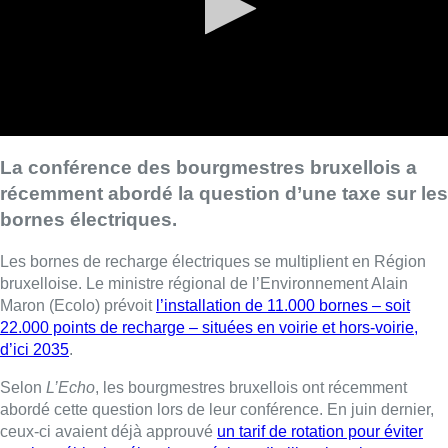
La conférence des bourgmestres bruxellois a
récemment abordé la question d’une taxe sur les
bornes électriques.
Les bornes de recharge électriques se multiplient en Région
bruxelloise. Le ministre régional de l’Environnement Alain
Maron (Ecolo) prévoit
l’installation de 11.000 bornes – soit
22.000 points de recharge – situées en voirie et hors-voirie,
d’ici 2035
.
Selon
L’Echo
, les bourgmestres bruxellois ont récemment
abordé cette question lors de leur conférence. En juin dernier,
ceux-ci avaient déjà approuvé
un tarif de rotation pour éviter