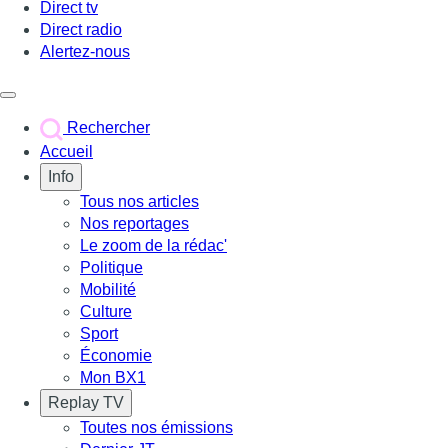
Direct tv
Direct radio
Alertez-nous
Déclencher le menu
Rechercher
Accueil
Info
Tous nos articles
Nos reportages
Le zoom de la rédac'
Politique
Mobilité
Culture
Sport
Économie
Mon BX1
Replay TV
Toutes nos émissions