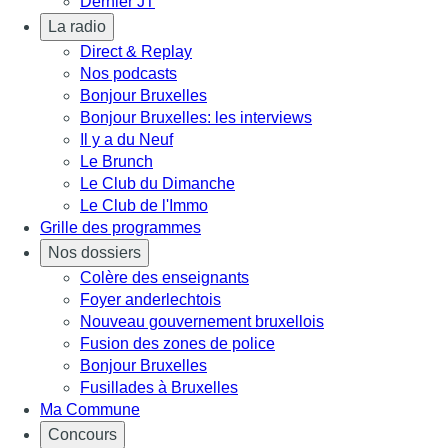
Dernier JT
La radio
Direct & Replay
Nos podcasts
Bonjour Bruxelles
Bonjour Bruxelles: les interviews
Il y a du Neuf
Le Brunch
Le Club du Dimanche
Le Club de l'Immo
Grille des programmes
Nos dossiers
Colère des enseignants
Foyer anderlechtois
Nouveau gouvernement bruxellois
Fusion des zones de police
Bonjour Bruxelles
Fusillades à Bruxelles
Ma Commune
Concours