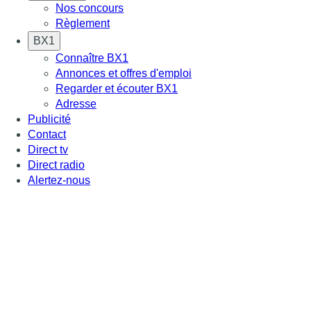
Nos concours
Règlement
BX1
Connaître BX1
Annonces et offres d'emploi
Regarder et écouter BX1
Adresse
Publicité
Contact
Direct tv
Direct radio
Alertez-nous