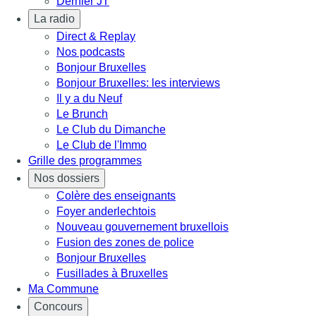
Dernier JT
La radio
Direct & Replay
Nos podcasts
Bonjour Bruxelles
Bonjour Bruxelles: les interviews
Il y a du Neuf
Le Brunch
Le Club du Dimanche
Le Club de l'Immo
Grille des programmes
Nos dossiers
Colère des enseignants
Foyer anderlechtois
Nouveau gouvernement bruxellois
Fusion des zones de police
Bonjour Bruxelles
Fusillades à Bruxelles
Ma Commune
Concours