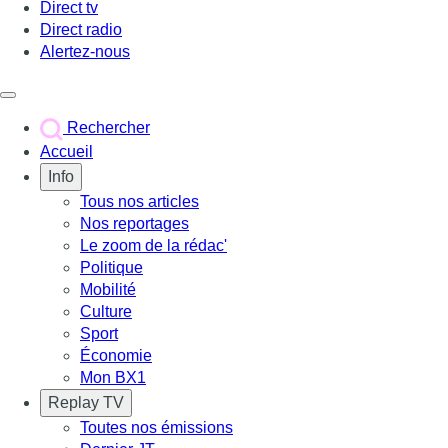
Direct tv
Direct radio
Alertez-nous
Déclencher le menu
Rechercher
Accueil
Info
Tous nos articles
Nos reportages
Le zoom de la rédac'
Politique
Mobilité
Culture
Sport
Économie
Mon BX1
Replay TV
Toutes nos émissions