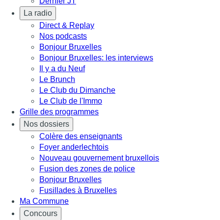
Dernier JT
La radio
Direct & Replay
Nos podcasts
Bonjour Bruxelles
Bonjour Bruxelles: les interviews
Il y a du Neuf
Le Brunch
Le Club du Dimanche
Le Club de l'Immo
Grille des programmes
Nos dossiers
Colère des enseignants
Foyer anderlechtois
Nouveau gouvernement bruxellois
Fusion des zones de police
Bonjour Bruxelles
Fusillades à Bruxelles
Ma Commune
Concours