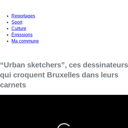
Reportages
Sport
Culture
Émissions
Ma commune
“Urban sketchers”, ces dessinateurs
qui croquent Bruxelles dans leurs
carnets
Ils passent leur temps à parcourir Bruxelles à la recherche du
détail qui donnera vie à leur dessin. Ils, ce sont les “Urban
sketchers”. Des dessinateurs passionnés par leurs villes. Ils
passent d’ailleurs leur week-end à la croquer dans leur carnets.
• Jeremy Audouard les a rencontré du côté de Boitsfort,