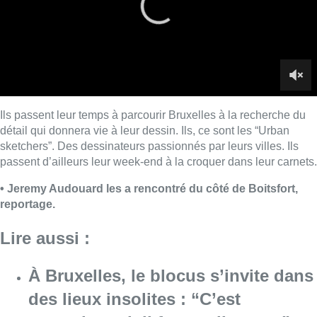
reportage.
Lire aussi :
À Bruxelles, le blocus s’invite dans
des lieux insolites : “C’est
exceptionnel, il faut se l’avouer”