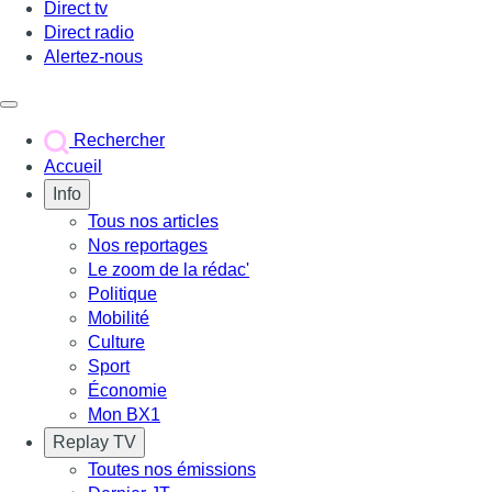
Direct tv
Direct radio
Alertez-nous
Déclencher le menu
Rechercher
Accueil
Info
Tous nos articles
Nos reportages
Le zoom de la rédac'
Politique
Mobilité
Culture
Sport
Économie
Mon BX1
Replay TV
Toutes nos émissions