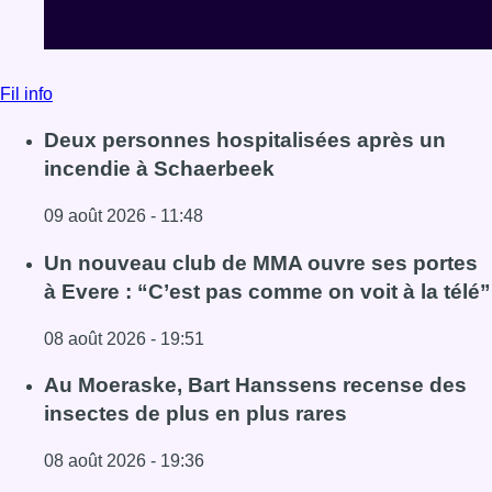
Fil info
Deux personnes hospitalisées après un
incendie à Schaerbeek
09 août 2026 - 11:48
Lire l'article Deux personnes hospitalisées après un inc
Un nouveau club de MMA ouvre ses portes
à Evere : “C’est pas comme on voit à la télé”
08 août 2026 - 19:51
Lire l'article Un nouveau club de MMA ouvre ses portes à E
Au Moeraske, Bart Hanssens recense des
insectes de plus en plus rares
08 août 2026 - 19:36