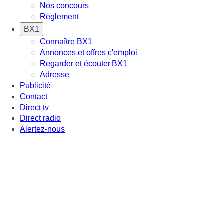
Nos concours
Règlement
BX1
Connaître BX1
Annonces et offres d'emploi
Regarder et écouter BX1
Adresse
Publicité
Contact
Direct tv
Direct radio
Alertez-nous