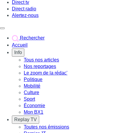
Direct tv
Direct radio
Alertez-nous
Déclencher le menu
Rechercher
Accueil
Info
Tous nos articles
Nos reportages
Le zoom de la rédac'
Politique
Mobilité
Culture
Sport
Économie
Mon BX1
Replay TV
Toutes nos émissions