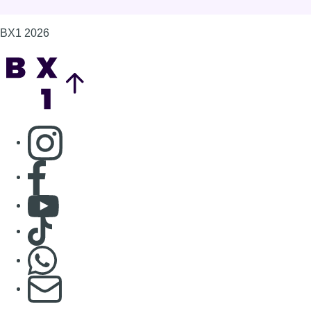
BX1 2026
Back to top
Consulter page Instagram
Consulter page Facebook
Consulter Youtube
Consulter TikTok
Nous rejoindre sur Whatsapp
S'abonner à notre newsletter