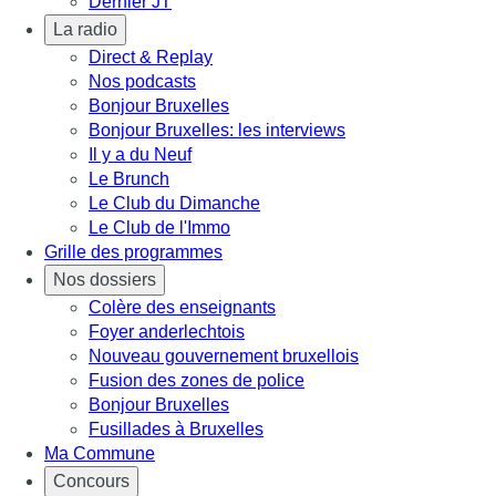
Dernier JT
La radio
Direct & Replay
Nos podcasts
Bonjour Bruxelles
Bonjour Bruxelles: les interviews
Il y a du Neuf
Le Brunch
Le Club du Dimanche
Le Club de l'Immo
Grille des programmes
Nos dossiers
Colère des enseignants
Foyer anderlechtois
Nouveau gouvernement bruxellois
Fusion des zones de police
Bonjour Bruxelles
Fusillades à Bruxelles
Ma Commune
Concours