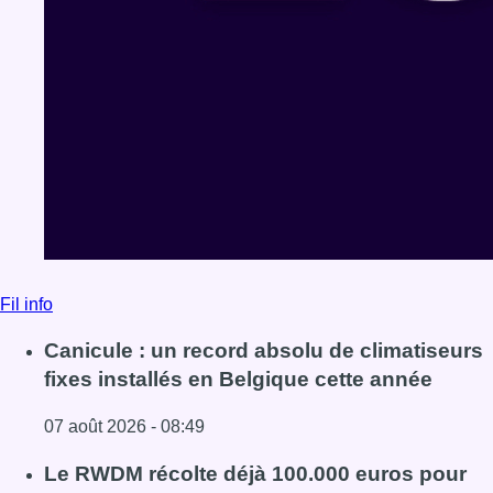
Fil info
Canicule : un record absolu de climatiseurs
fixes installés en Belgique cette année
07 août 2026 - 08:49
Lire l'article Canicule : un record absolu de climatiseurs f
Le RWDM récolte déjà 100.000 euros pour