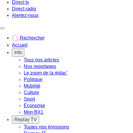
Direct tv
Direct radio
Alertez-nous
Déclencher le menu
Rechercher
Accueil
Info
Tous nos articles
Nos reportages
Le zoom de la rédac'
Politique
Mobilité
Culture
Sport
Économie
Mon BX1
Replay TV
Toutes nos émissions