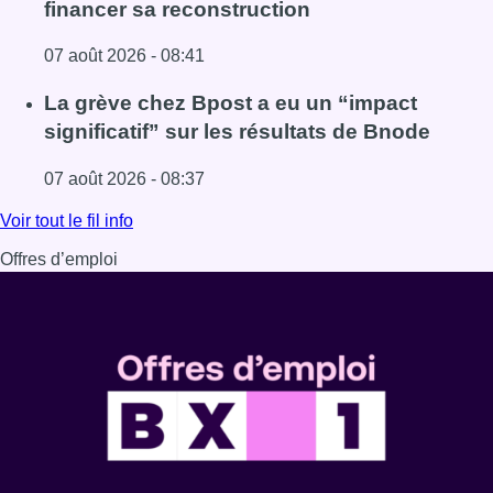
financer sa reconstruction
07 août 2026 - 08:41
Lire l'article Le RWDM récolte déjà 100.000 euros pour fi
La grève chez Bpost a eu un “impact
significatif” sur les résultats de Bnode
07 août 2026 - 08:37
Lire l'article La grève chez Bpost a eu un “impact significa
Voir tout le fil info
Offres d’emploi