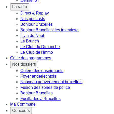
Dernier JT
La radio
Direct & Replay
Nos podcasts
Bonjour Bruxelles
Bonjour Bruxelles: les interviews
Il y a du Neuf
Le Brunch
Le Club du Dimanche
Le Club de l'Immo
Grille des programmes
Nos dossiers
Colère des enseignants
Foyer anderlechtois
Nouveau gouvernement bruxellois
Fusion des zones de police
Bonjour Bruxelles
Fusillades à Bruxelles
Ma Commune
Concours