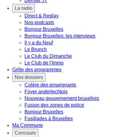
Dernier JT
La radio
Direct & Replay
Nos podcasts
Bonjour Bruxelles
Bonjour Bruxelles: les interviews
Il y a du Neuf
Le Brunch
Le Club du Dimanche
Le Club de l'Immo
Grille des programmes
Nos dossiers
Colère des enseignants
Foyer anderlechtois
Nouveau gouvernement bruxellois
Fusion des zones de police
Bonjour Bruxelles
Fusillades à Bruxelles
Ma Commune
Concours