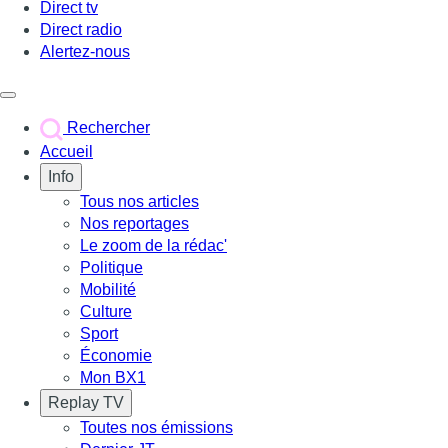
Direct tv
Direct radio
Alertez-nous
Déclencher le menu
Rechercher
Accueil
Info
Tous nos articles
Nos reportages
Le zoom de la rédac'
Politique
Mobilité
Culture
Sport
Économie
Mon BX1
Replay TV
Toutes nos émissions