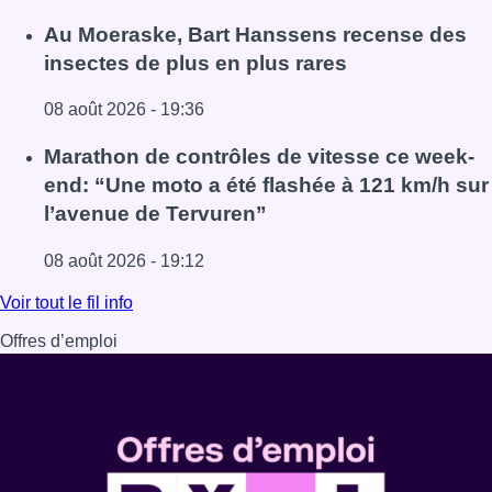
Lire l'article Un nouveau club de MMA ouvre ses portes à E
Au Moeraske, Bart Hanssens recense des
insectes de plus en plus rares
08 août 2026 - 19:36
Lire l'article Au Moeraske, Bart Hanssens recense des ins
Marathon de contrôles de vitesse ce week-
end: “Une moto a été flashée à 121 km/h sur
l’avenue de Tervuren”
08 août 2026 - 19:12
Lire l'article Marathon de contrôles de vitesse ce week-e
Voir tout le fil info
Offres d’emploi