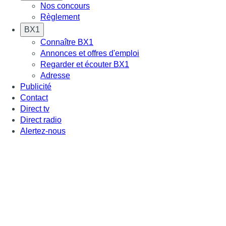
Nos concours
Règlement
BX1
Connaître BX1
Annonces et offres d'emploi
Regarder et écouter BX1
Adresse
Publicité
Contact
Direct tv
Direct radio
Alertez-nous