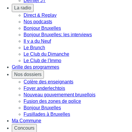
Dernier JT
La radio
Direct & Replay
Nos podcasts
Bonjour Bruxelles
Bonjour Bruxelles: les interviews
Il y a du Neuf
Le Brunch
Le Club du Dimanche
Le Club de l'Immo
Grille des programmes
Nos dossiers
Colère des enseignants
Foyer anderlechtois
Nouveau gouvernement bruxellois
Fusion des zones de police
Bonjour Bruxelles
Fusillades à Bruxelles
Ma Commune
Concours