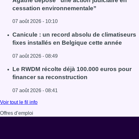
Agathe dépose “une action judiciaire en
cessation environnementale”
07 août 2026 - 10:10
Lire l'article Survol de Bruxelles: Berchem-Sainte-Agathe
Canicule : un record absolu de climatiseurs
fixes installés en Belgique cette année
07 août 2026 - 08:49
Lire l'article Canicule : un record absolu de climatiseurs f
Le RWDM récolte déjà 100.000 euros pour
financer sa reconstruction
07 août 2026 - 08:41
Lire l'article Le RWDM récolte déjà 100.000 euros pour fi
Voir tout le fil info
Offres d’emploi