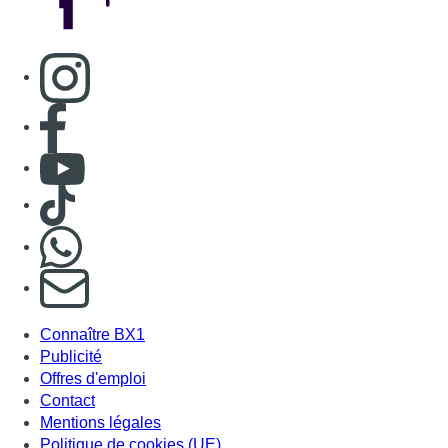
Consulter page Instagram
Consulter page Facebook
Consulter Youtube
Consulter TikTok
Nous rejoindre sur Whatsapp
S'abonner à notre newsletter
Connaître BX1
Publicité
Offres d'emploi
Contact
Mentions légales
Politique de cookies (UE)