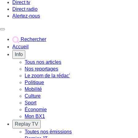
Direct tv
Direct radio
Alertez-nous
Déclencher le menu
Rechercher
Accueil
Info
Tous nos articles
Nos reportages
Le zoom de la rédac'
Politique
Mobilité
Culture
Sport
Économie
Mon BX1
Replay TV
Toutes nos émissions