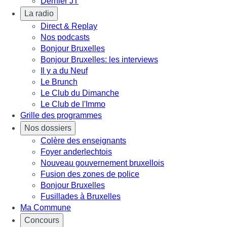
Dernier JT
La radio
Direct & Replay
Nos podcasts
Bonjour Bruxelles
Bonjour Bruxelles: les interviews
Il y a du Neuf
Le Brunch
Le Club du Dimanche
Le Club de l'Immo
Grille des programmes
Nos dossiers
Colère des enseignants
Foyer anderlechtois
Nouveau gouvernement bruxellois
Fusion des zones de police
Bonjour Bruxelles
Fusillades à Bruxelles
Ma Commune
Concours