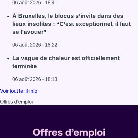
06 août 2026 - 18:41
Lire l'article Une explosion provoque un incendie dans 
À Bruxelles, le blocus s’invite dans des
lieux insolites : “C’est exceptionnel, il faut
se l’avouer”
06 août 2026 - 18:22
Lire l'article À Bruxelles, le blocus s’invite dans des lieux i
La vague de chaleur est officiellement
terminée
06 août 2026 - 18:13
Lire l'article La vague de chaleur est officiellement termin
Voir tout le fil info
Offres d’emploi