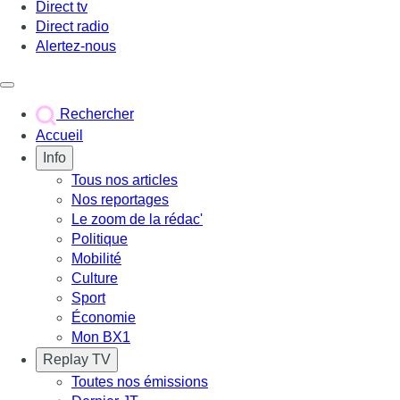
Direct tv
Direct radio
Alertez-nous
Déclencher le menu
Rechercher
Accueil
Info
Tous nos articles
Nos reportages
Le zoom de la rédac'
Politique
Mobilité
Culture
Sport
Économie
Mon BX1
Replay TV
Toutes nos émissions