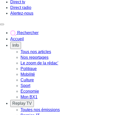
Direct tv
Direct radio
Alertez-nous
Déclencher le menu
Rechercher
Accueil
Info
Tous nos articles
Nos reportages
Le zoom de la rédac'
Politique
Mobilité
Culture
Sport
Économie
Mon BX1
Replay TV
Toutes nos émissions