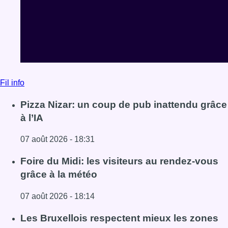
Fil info
Pizza Nizar: un coup de pub inattendu grâce
à l’IA
07 août 2026 - 18:31
Lire l'article Pizza Nizar: un coup de pub inattendu grâce à
Foire du Midi: les visiteurs au rendez-vous
grâce à la météo
07 août 2026 - 18:14
Lire l'article Foire du Midi: les visiteurs au rendez-vous g
Les Bruxellois respectent mieux les zones