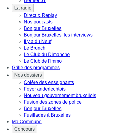
Dernier JT
La radio
Direct & Replay
Nos podcasts
Bonjour Bruxelles
Bonjour Bruxelles: les interviews
Il y a du Neuf
Le Brunch
Le Club du Dimanche
Le Club de l'Immo
Grille des programmes
Nos dossiers
Colère des enseignants
Foyer anderlechtois
Nouveau gouvernement bruxellois
Fusion des zones de police
Bonjour Bruxelles
Fusillades à Bruxelles
Ma Commune
Concours