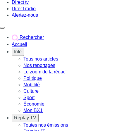
Direct tv
Direct radio
Alertez-nous
Déclencher le menu
Rechercher
Accueil
Info
Tous nos articles
Nos reportages
Le zoom de la rédac'
Politique
Mobilité
Culture
Sport
Économie
Mon BX1
Replay TV
Toutes nos émissions