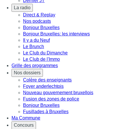
Dernier JT
La radio
Direct & Replay
Nos podcasts
Bonjour Bruxelles
Bonjour Bruxelles: les interviews
Il y a du Neuf
Le Brunch
Le Club du Dimanche
Le Club de l'Immo
Grille des programmes
Nos dossiers
Colère des enseignants
Foyer anderlechtois
Nouveau gouvernement bruxellois
Fusion des zones de police
Bonjour Bruxelles
Fusillades à Bruxelles
Ma Commune
Concours