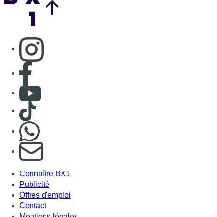
Consulter page Instagram
Consulter page Facebook
Consulter Youtube
Consulter TikTok
Nous rejoindre sur Whatsapp
S'abonner à notre newsletter
Connaître BX1
Publicité
Offres d'emploi
Contact
Mentions légales