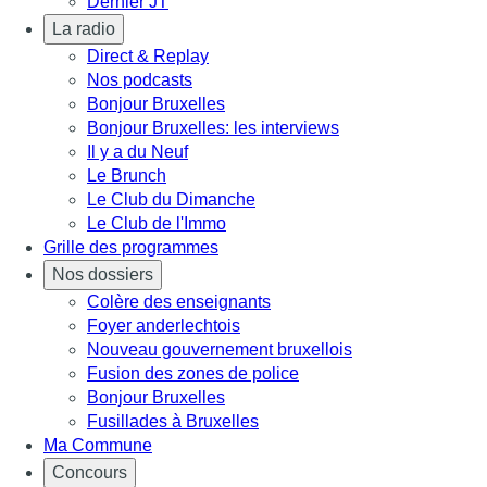
Dernier JT
La radio
Direct & Replay
Nos podcasts
Bonjour Bruxelles
Bonjour Bruxelles: les interviews
Il y a du Neuf
Le Brunch
Le Club du Dimanche
Le Club de l'Immo
Grille des programmes
Nos dossiers
Colère des enseignants
Foyer anderlechtois
Nouveau gouvernement bruxellois
Fusion des zones de police
Bonjour Bruxelles
Fusillades à Bruxelles
Ma Commune
Concours