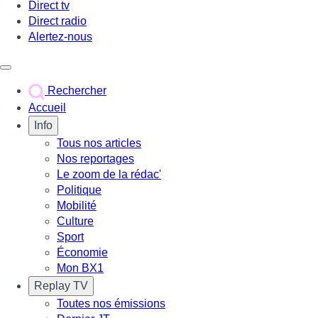
Direct tv
Direct radio
Alertez-nous
Déclencher le menu
Rechercher
Accueil
Info
Tous nos articles
Nos reportages
Le zoom de la rédac'
Politique
Mobilité
Culture
Sport
Économie
Mon BX1
Replay TV
Toutes nos émissions