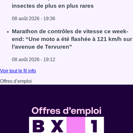
insectes de plus en plus rares
08 août 2026 - 19:36
Lire l'article Au Moeraske, Bart Hanssens recense des ins
Marathon de contrôles de vitesse ce week-
end: “Une moto a été flashée à 121 km/h sur
l’avenue de Tervuren”
08 août 2026 - 19:12
Lire l'article Marathon de contrôles de vitesse ce week-e
Voir tout le fil info
Offres d’emploi