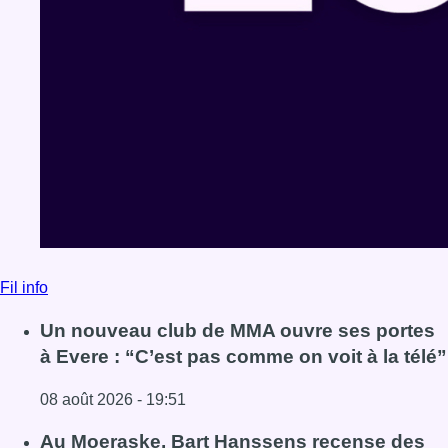
Fil info
Un nouveau club de MMA ouvre ses portes
à Evere : “C’est pas comme on voit à la télé”
08 août 2026 - 19:51
Lire l'article Un nouveau club de MMA ouvre ses portes à E
Au Moeraske, Bart Hanssens recense des