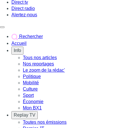
Direct tv
Direct radio
Alertez-nous
Déclencher le menu
Rechercher
Accueil
Info
Tous nos articles
Nos reportages
Le zoom de la rédac'
Politique
Mobilité
Culture
Sport
Économie
Mon BX1
Replay TV
Toutes nos émissions