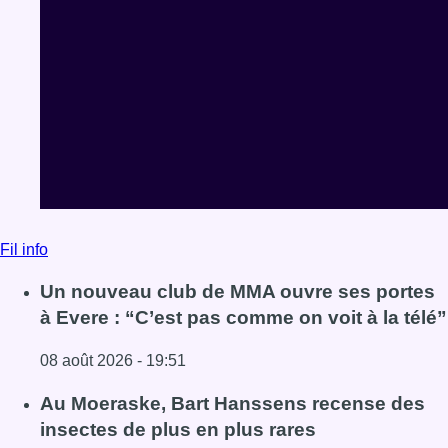
Fil info
Un nouveau club de MMA ouvre ses portes
à Evere : “C’est pas comme on voit à la télé”
08 août 2026 - 19:51
Lire l'article Un nouveau club de MMA ouvre ses portes à E
Au Moeraske, Bart Hanssens recense des
insectes de plus en plus rares