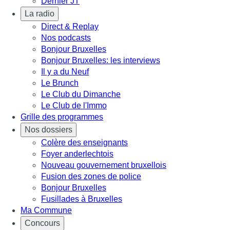
Dernier JT
La radio
Direct & Replay
Nos podcasts
Bonjour Bruxelles
Bonjour Bruxelles: les interviews
Il y a du Neuf
Le Brunch
Le Club du Dimanche
Le Club de l'Immo
Grille des programmes
Nos dossiers
Colère des enseignants
Foyer anderlechtois
Nouveau gouvernement bruxellois
Fusion des zones de police
Bonjour Bruxelles
Fusillades à Bruxelles
Ma Commune
Concours