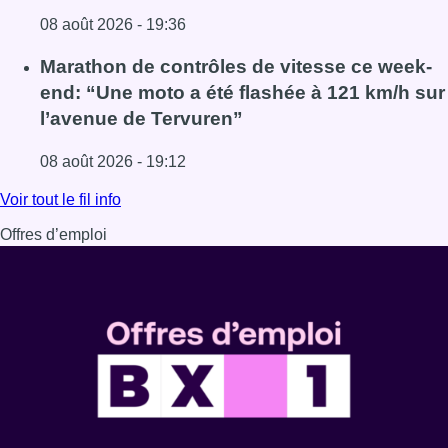
08 août 2026 - 19:36
Lire l'article Au Moeraske, Bart Hanssens recense des ins
Marathon de contrôles de vitesse ce week-
end: “Une moto a été flashée à 121 km/h sur
l’avenue de Tervuren”
08 août 2026 - 19:12
Lire l'article Marathon de contrôles de vitesse ce week-e
Voir tout le fil info
Offres d’emploi