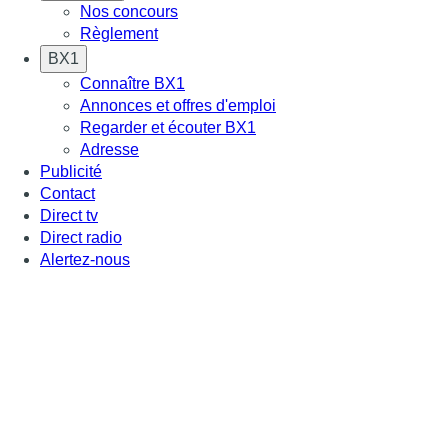
Nos concours
Règlement
BX1
Connaître BX1
Annonces et offres d'emploi
Regarder et écouter BX1
Adresse
Publicité
Contact
Direct tv
Direct radio
Alertez-nous