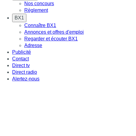
Nos concours
Règlement
BX1
Connaître BX1
Annonces et offres d'emploi
Regarder et écouter BX1
Adresse
Publicité
Contact
Direct tv
Direct radio
Alertez-nous