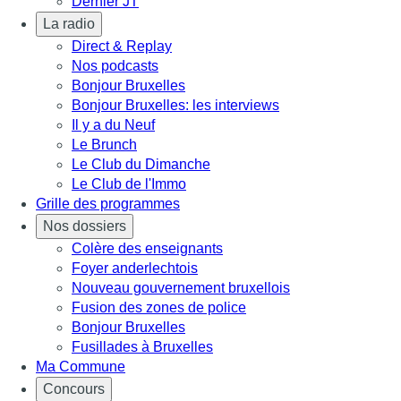
Dernier JT
La radio
Direct & Replay
Nos podcasts
Bonjour Bruxelles
Bonjour Bruxelles: les interviews
Il y a du Neuf
Le Brunch
Le Club du Dimanche
Le Club de l'Immo
Grille des programmes
Nos dossiers
Colère des enseignants
Foyer anderlechtois
Nouveau gouvernement bruxellois
Fusion des zones de police
Bonjour Bruxelles
Fusillades à Bruxelles
Ma Commune
Concours