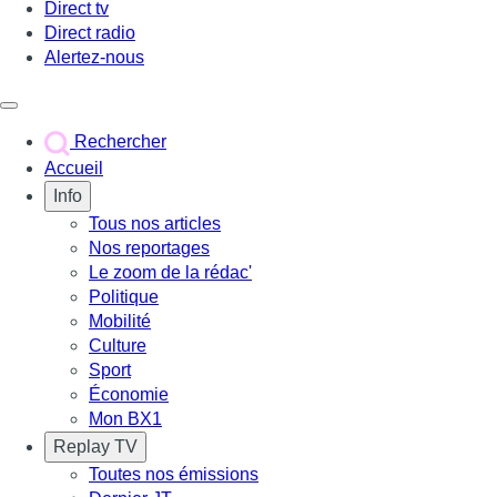
Direct tv
Direct radio
Alertez-nous
Déclencher le menu
Rechercher
Accueil
Info
Tous nos articles
Nos reportages
Le zoom de la rédac'
Politique
Mobilité
Culture
Sport
Économie
Mon BX1
Replay TV
Toutes nos émissions