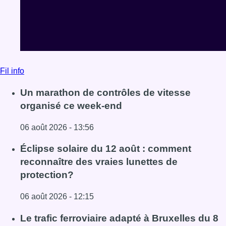
Fil info
Un marathon de contrôles de vitesse
organisé ce week-end
06 août 2026 - 13:56
Lire l'article Un marathon de contrôles de vitesse organi
Éclipse solaire du 12 août : comment
reconnaître des vraies lunettes de
protection?
06 août 2026 - 12:15
Lire l'article Éclipse solaire du 12 août : comment reconna
Le trafic ferroviaire adapté à Bruxelles du 8