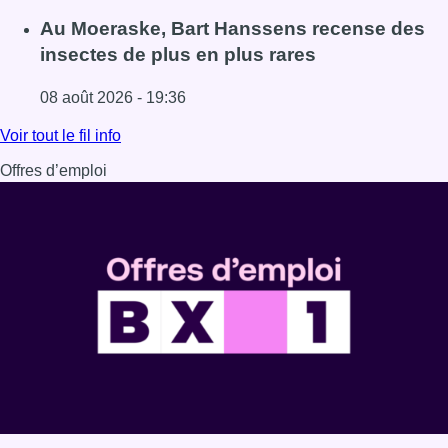
Lire l'article Un nouveau club de MMA ouvre ses portes à E
Au Moeraske, Bart Hanssens recense des
insectes de plus en plus rares
08 août 2026 - 19:36
Lire l'article Au Moeraske, Bart Hanssens recense des ins
Voir tout le fil info
Offres d’emploi