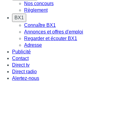
Nos concours
Règlement
BX1
Connaître BX1
Annonces et offres d'emploi
Regarder et écouter BX1
Adresse
Publicité
Contact
Direct tv
Direct radio
Alertez-nous