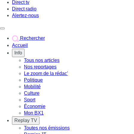
Direct tv
Direct radio
Alertez-nous
Déclencher le menu
Rechercher
Accueil
Info
Tous nos articles
Nos reportages
Le zoom de la rédac'
Politique
Mobilité
Culture
Sport
Économie
Mon BX1
Replay TV
Toutes nos émissions