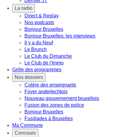
Dernier JT
La radio
Direct & Replay
Nos podcasts
Bonjour Bruxelles
Bonjour Bruxelles: les interviews
Il y a du Neuf
Le Brunch
Le Club du Dimanche
Le Club de l'Immo
Grille des programmes
Nos dossiers
Colère des enseignants
Foyer anderlechtois
Nouveau gouvernement bruxellois
Fusion des zones de police
Bonjour Bruxelles
Fusillades à Bruxelles
Ma Commune
Concours