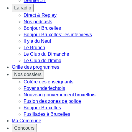
Dernier JT
La radio
Direct & Replay
Nos podcasts
Bonjour Bruxelles
Bonjour Bruxelles: les interviews
Il y a du Neuf
Le Brunch
Le Club du Dimanche
Le Club de l'Immo
Grille des programmes
Nos dossiers
Colère des enseignants
Foyer anderlechtois
Nouveau gouvernement bruxellois
Fusion des zones de police
Bonjour Bruxelles
Fusillades à Bruxelles
Ma Commune
Concours