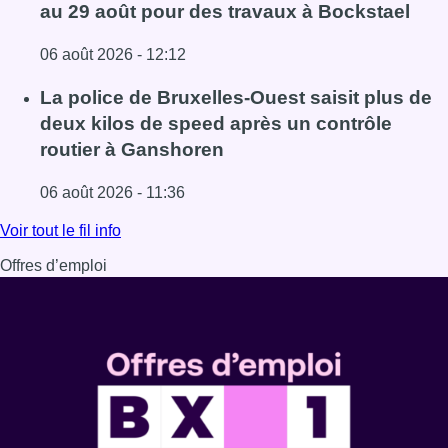
au 29 août pour des travaux à Bockstael
06 août 2026 - 12:12
Lire l'article Le trafic ferroviaire adapté à Bruxelles du 8
La police de Bruxelles-Ouest saisit plus de
deux kilos de speed après un contrôle
routier à Ganshoren
06 août 2026 - 11:36
Lire l'article La police de Bruxelles-Ouest saisit plus de
Voir tout le fil info
Offres d’emploi