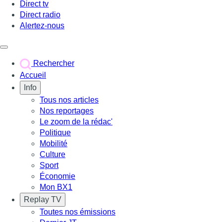
Direct tv
Direct radio
Alertez-nous
Déclencher le menu
Rechercher
Accueil
Info
Tous nos articles
Nos reportages
Le zoom de la rédac'
Politique
Mobilité
Culture
Sport
Économie
Mon BX1
Replay TV
Toutes nos émissions