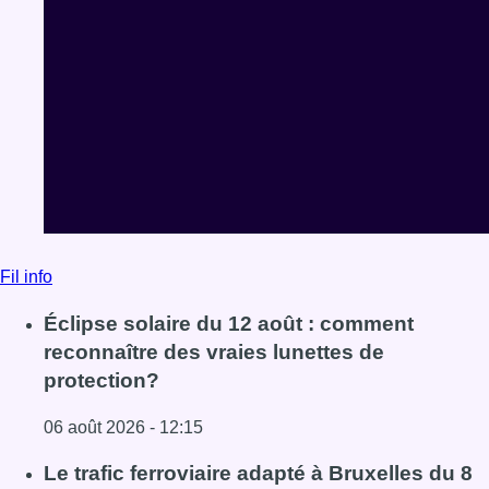
Fil info
Éclipse solaire du 12 août : comment
reconnaître des vraies lunettes de
protection?
06 août 2026 - 12:15
Lire l'article Éclipse solaire du 12 août : comment reconna
Le trafic ferroviaire adapté à Bruxelles du 8