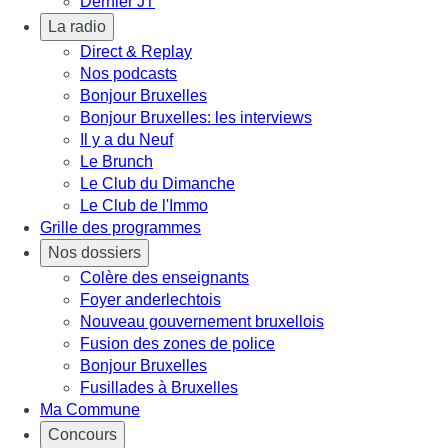
Dernier JT
La radio
Direct & Replay
Nos podcasts
Bonjour Bruxelles
Bonjour Bruxelles: les interviews
Il y a du Neuf
Le Brunch
Le Club du Dimanche
Le Club de l'Immo
Grille des programmes
Nos dossiers
Colère des enseignants
Foyer anderlechtois
Nouveau gouvernement bruxellois
Fusion des zones de police
Bonjour Bruxelles
Fusillades à Bruxelles
Ma Commune
Concours