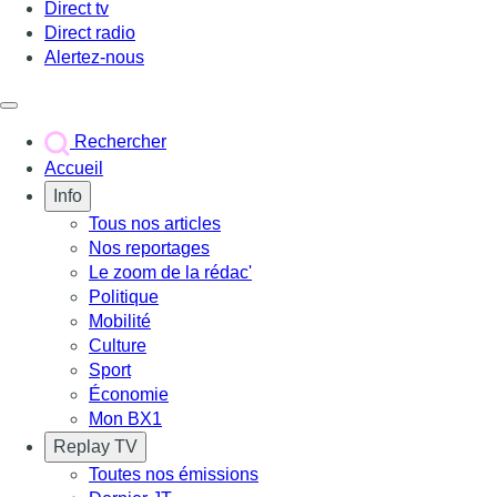
Direct tv
Direct radio
Alertez-nous
Déclencher le menu
Rechercher
Accueil
Info
Tous nos articles
Nos reportages
Le zoom de la rédac'
Politique
Mobilité
Culture
Sport
Économie
Mon BX1
Replay TV
Toutes nos émissions