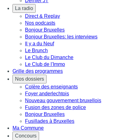
Dernier JT
La radio
Direct & Replay
Nos podcasts
Bonjour Bruxelles
Bonjour Bruxelles: les interviews
Il y a du Neuf
Le Brunch
Le Club du Dimanche
Le Club de l'Immo
Grille des programmes
Nos dossiers
Colère des enseignants
Foyer anderlechtois
Nouveau gouvernement bruxellois
Fusion des zones de police
Bonjour Bruxelles
Fusillades à Bruxelles
Ma Commune
Concours