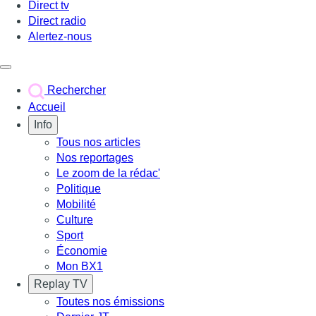
Direct tv
Direct radio
Alertez-nous
Déclencher le menu
Rechercher
Accueil
Info
Tous nos articles
Nos reportages
Le zoom de la rédac'
Politique
Mobilité
Culture
Sport
Économie
Mon BX1
Replay TV
Toutes nos émissions