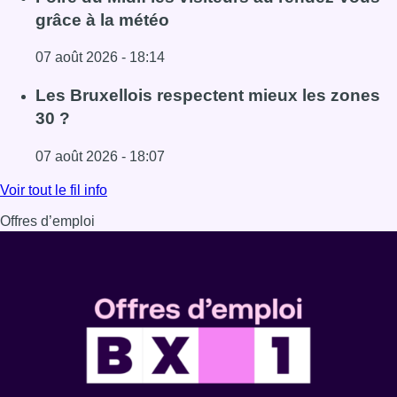
grâce à la météo
07 août 2026 - 18:14
Lire l'article Foire du Midi: les visiteurs au rendez-vous g
Les Bruxellois respectent mieux les zones
30 ?
07 août 2026 - 18:07
Lire l'article Les Bruxellois respectent mieux les zones 30
Voir tout le fil info
Offres d’emploi