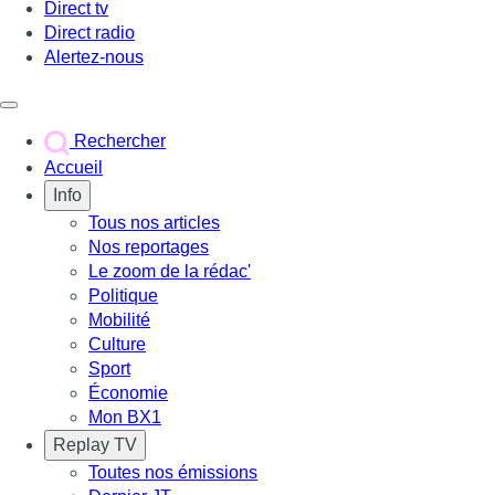
Direct tv
Direct radio
Alertez-nous
Déclencher le menu
Rechercher
Accueil
Info
Tous nos articles
Nos reportages
Le zoom de la rédac'
Politique
Mobilité
Culture
Sport
Économie
Mon BX1
Replay TV
Toutes nos émissions