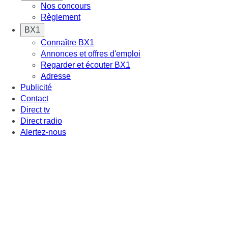
Nos concours
Règlement
BX1
Connaître BX1
Annonces et offres d'emploi
Regarder et écouter BX1
Adresse
Publicité
Contact
Direct tv
Direct radio
Alertez-nous