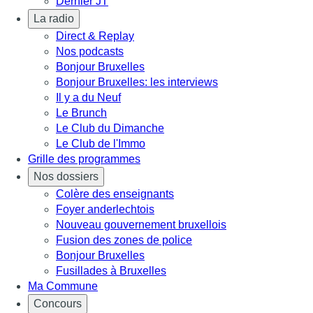
Dernier JT
La radio
Direct & Replay
Nos podcasts
Bonjour Bruxelles
Bonjour Bruxelles: les interviews
Il y a du Neuf
Le Brunch
Le Club du Dimanche
Le Club de l'Immo
Grille des programmes
Nos dossiers
Colère des enseignants
Foyer anderlechtois
Nouveau gouvernement bruxellois
Fusion des zones de police
Bonjour Bruxelles
Fusillades à Bruxelles
Ma Commune
Concours