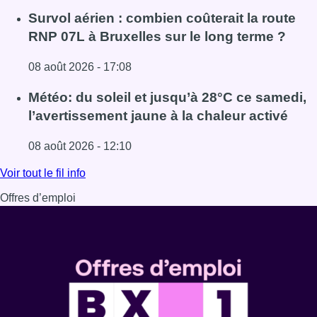
Lire l'article 718e plantation du Meyboom : ce qu’il faut s
Survol aérien : combien coûterait la route
RNP 07L à Bruxelles sur le long terme ?
08 août 2026 - 17:08
Lire l'article Survol aérien : combien coûterait la route R
Météo: du soleil et jusqu’à 28°C ce samedi,
l’avertissement jaune à la chaleur activé
08 août 2026 - 12:10
Lire l'article Météo: du soleil et jusqu’à 28°C ce samedi, l
Voir tout le fil info
Offres d’emploi