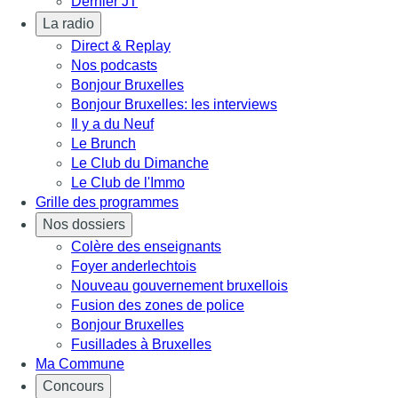
Dernier JT
La radio
Direct & Replay
Nos podcasts
Bonjour Bruxelles
Bonjour Bruxelles: les interviews
Il y a du Neuf
Le Brunch
Le Club du Dimanche
Le Club de l'Immo
Grille des programmes
Nos dossiers
Colère des enseignants
Foyer anderlechtois
Nouveau gouvernement bruxellois
Fusion des zones de police
Bonjour Bruxelles
Fusillades à Bruxelles
Ma Commune
Concours