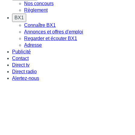
Nos concours
Règlement
BX1
Connaître BX1
Annonces et offres d'emploi
Regarder et écouter BX1
Adresse
Publicité
Contact
Direct tv
Direct radio
Alertez-nous