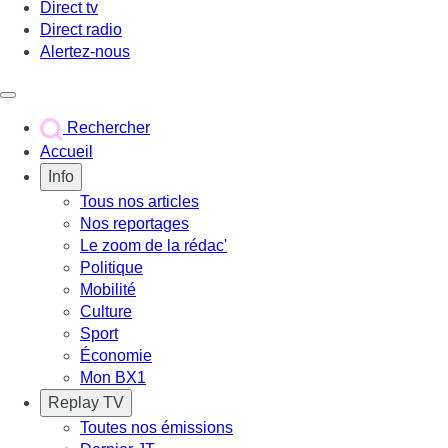
Direct tv
Direct radio
Alertez-nous
Déclencher le menu
Rechercher
Accueil
Info
Tous nos articles
Nos reportages
Le zoom de la rédac'
Politique
Mobilité
Culture
Sport
Économie
Mon BX1
Replay TV
Toutes nos émissions