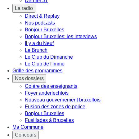
Dernier JT
La radio
Direct & Replay
Nos podcasts
Bonjour Bruxelles
Bonjour Bruxelles: les interviews
Il y a du Neuf
Le Brunch
Le Club du Dimanche
Le Club de l'Immo
Grille des programmes
Nos dossiers
Colère des enseignants
Foyer anderlechtois
Nouveau gouvernement bruxellois
Fusion des zones de police
Bonjour Bruxelles
Fusillades à Bruxelles
Ma Commune
Concours