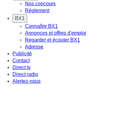
Nos concours
Règlement
BX1
Connaître BX1
Annonces et offres d'emploi
Regarder et écouter BX1
Adresse
Publicité
Contact
Direct tv
Direct radio
Alertez-nous