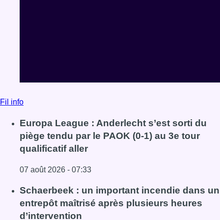
Fil info
Europa League : Anderlecht s’est sorti du
piège tendu par le PAOK (0-1) au 3e tour
qualificatif aller
07 août 2026 - 07:33
Lire l'article Europa League : Anderlecht s’est sorti du piè
Schaerbeek : un important incendie dans un
entrepôt maîtrisé après plusieurs heures
d’intervention