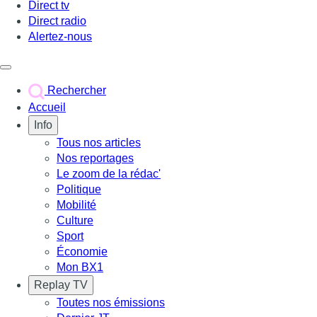
Direct tv
Direct radio
Alertez-nous
Déclencher le menu
Rechercher
Accueil
Info
Tous nos articles
Nos reportages
Le zoom de la rédac'
Politique
Mobilité
Culture
Sport
Économie
Mon BX1
Replay TV
Toutes nos émissions