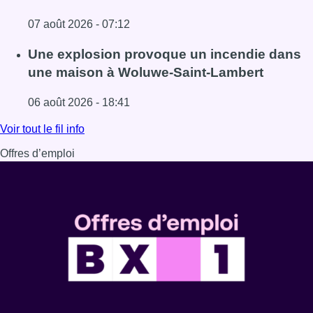
07 août 2026 - 07:12
Lire l'article Schaerbeek : un important incendie dans un 
Une explosion provoque un incendie dans
une maison à Woluwe-Saint-Lambert
06 août 2026 - 18:41
Lire l'article Une explosion provoque un incendie dans 
Voir tout le fil info
Offres d’emploi