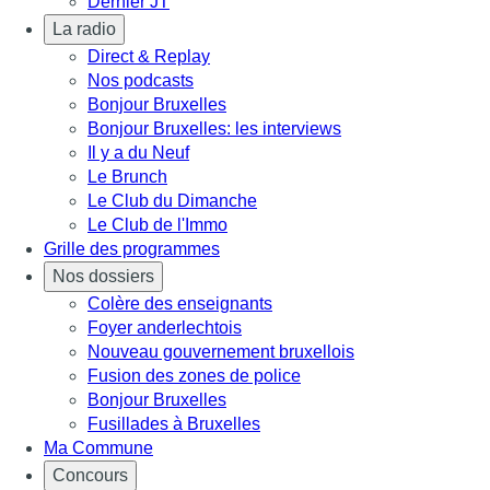
Dernier JT
La radio
Direct & Replay
Nos podcasts
Bonjour Bruxelles
Bonjour Bruxelles: les interviews
Il y a du Neuf
Le Brunch
Le Club du Dimanche
Le Club de l'Immo
Grille des programmes
Nos dossiers
Colère des enseignants
Foyer anderlechtois
Nouveau gouvernement bruxellois
Fusion des zones de police
Bonjour Bruxelles
Fusillades à Bruxelles
Ma Commune
Concours