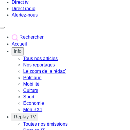
Direct tv
Direct radio
Alertez-nous
Déclencher le menu
Rechercher
Accueil
Info
Tous nos articles
Nos reportages
Le zoom de la rédac'
Politique
Mobilité
Culture
Sport
Économie
Mon BX1
Replay TV
Toutes nos émissions