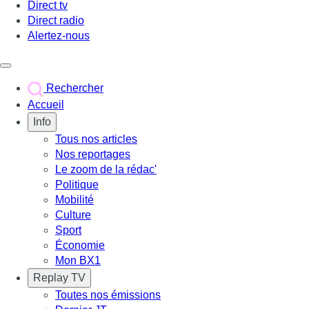
Direct tv
Direct radio
Alertez-nous
Déclencher le menu
Rechercher
Accueil
Info
Tous nos articles
Nos reportages
Le zoom de la rédac'
Politique
Mobilité
Culture
Sport
Économie
Mon BX1
Replay TV
Toutes nos émissions