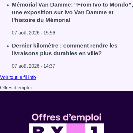
Lire l'article Deux suspects interpellés après un vol à 
Mémorial Van Damme: “From Ivo to Mondo”,
une exposition sur Ivo Van Damme et
l’histoire du Mémorial
07 août 2026 - 15:56
Lire l'article Mémorial Van Damme: “From Ivo to Mondo”, 
Dernier kilomètre : comment rendre les
livraisons plus durables en ville?
07 août 2026 - 14:37
Lire l'article Dernier kilomètre : comment rendre les livrai
Voir tout le fil info
Offres d’emploi