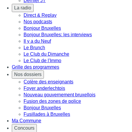
Dernier JT
La radio
Direct & Replay
Nos podcasts
Bonjour Bruxelles
Bonjour Bruxelles: les interviews
Il y a du Neuf
Le Brunch
Le Club du Dimanche
Le Club de l'Immo
Grille des programmes
Nos dossiers
Colère des enseignants
Foyer anderlechtois
Nouveau gouvernement bruxellois
Fusion des zones de police
Bonjour Bruxelles
Fusillades à Bruxelles
Ma Commune
Concours