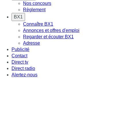
Nos concours
Règlement
BX1
Connaître BX1
Annonces et offres d'emploi
Regarder et écouter BX1
Adresse
Publicité
Contact
Direct tv
Direct radio
Alertez-nous