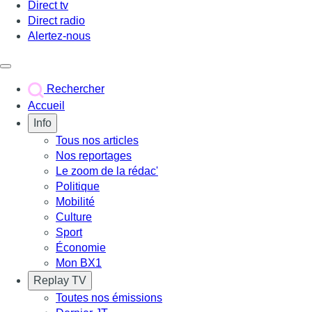
Direct tv
Direct radio
Alertez-nous
Déclencher le menu
Rechercher
Accueil
Info
Tous nos articles
Nos reportages
Le zoom de la rédac'
Politique
Mobilité
Culture
Sport
Économie
Mon BX1
Replay TV
Toutes nos émissions