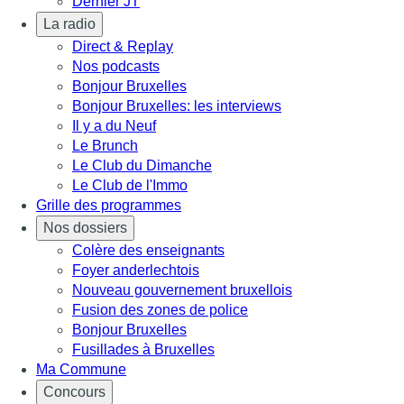
Dernier JT
La radio
Direct & Replay
Nos podcasts
Bonjour Bruxelles
Bonjour Bruxelles: les interviews
Il y a du Neuf
Le Brunch
Le Club du Dimanche
Le Club de l'Immo
Grille des programmes
Nos dossiers
Colère des enseignants
Foyer anderlechtois
Nouveau gouvernement bruxellois
Fusion des zones de police
Bonjour Bruxelles
Fusillades à Bruxelles
Ma Commune
Concours