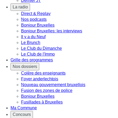
Dernier JT
La radio
Direct & Replay
Nos podcasts
Bonjour Bruxelles
Bonjour Bruxelles: les interviews
Il y a du Neuf
Le Brunch
Le Club du Dimanche
Le Club de l'Immo
Grille des programmes
Nos dossiers
Colère des enseignants
Foyer anderlechtois
Nouveau gouvernement bruxellois
Fusion des zones de police
Bonjour Bruxelles
Fusillades à Bruxelles
Ma Commune
Concours