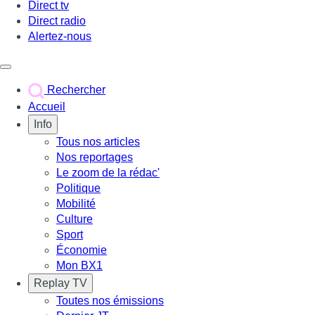
Direct tv
Direct radio
Alertez-nous
Déclencher le menu
Rechercher
Accueil
Info
Tous nos articles
Nos reportages
Le zoom de la rédac'
Politique
Mobilité
Culture
Sport
Économie
Mon BX1
Replay TV
Toutes nos émissions