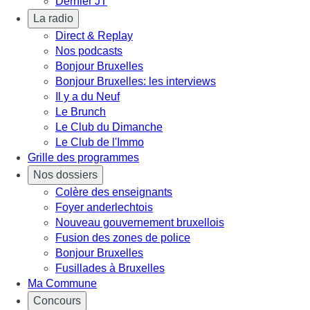
Dernier JT
La radio
Direct & Replay
Nos podcasts
Bonjour Bruxelles
Bonjour Bruxelles: les interviews
Il y a du Neuf
Le Brunch
Le Club du Dimanche
Le Club de l'Immo
Grille des programmes
Nos dossiers
Colère des enseignants
Foyer anderlechtois
Nouveau gouvernement bruxellois
Fusion des zones de police
Bonjour Bruxelles
Fusillades à Bruxelles
Ma Commune
Concours