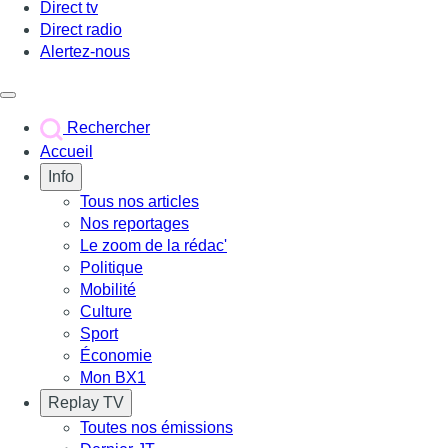
Direct tv
Direct radio
Alertez-nous
Déclencher le menu
Rechercher
Accueil
Info
Tous nos articles
Nos reportages
Le zoom de la rédac'
Politique
Mobilité
Culture
Sport
Économie
Mon BX1
Replay TV
Toutes nos émissions