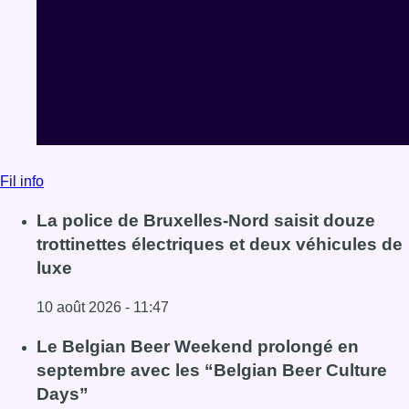
Fil info
La police de Bruxelles-Nord saisit douze
trottinettes électriques et deux véhicules de
luxe
10 août 2026 - 11:47
Lire l'article La police de Bruxelles-Nord saisit douze trot
Le Belgian Beer Weekend prolongé en
septembre avec les “Belgian Beer Culture
Days”