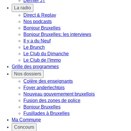
Dernier JT
La radio
Direct & Replay
Nos podcasts
Bonjour Bruxelles
Bonjour Bruxelles: les interviews
Il y a du Neuf
Le Brunch
Le Club du Dimanche
Le Club de l'Immo
Grille des programmes
Nos dossiers
Colère des enseignants
Foyer anderlechtois
Nouveau gouvernement bruxellois
Fusion des zones de police
Bonjour Bruxelles
Fusillades à Bruxelles
Ma Commune
Concours