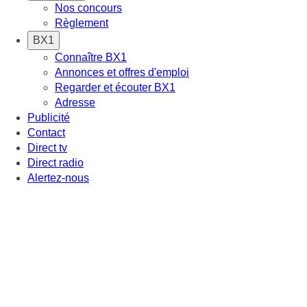
Nos concours
Règlement
BX1
Connaître BX1
Annonces et offres d'emploi
Regarder et écouter BX1
Adresse
Publicité
Contact
Direct tv
Direct radio
Alertez-nous