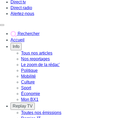
Direct tv
Direct radio
Alertez-nous
Déclencher le menu
Rechercher
Accueil
Info
Tous nos articles
Nos reportages
Le zoom de la rédac'
Politique
Mobilité
Culture
Sport
Économie
Mon BX1
Replay TV
Toutes nos émissions