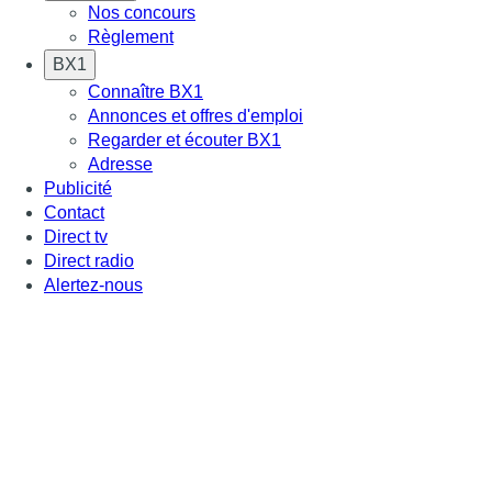
Nos concours
Règlement
BX1
Connaître BX1
Annonces et offres d'emploi
Regarder et écouter BX1
Adresse
Publicité
Contact
Direct tv
Direct radio
Alertez-nous