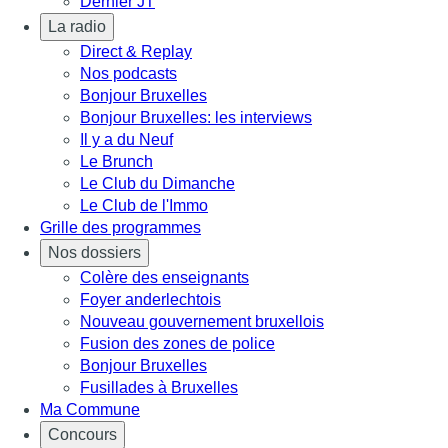
Dernier JT
La radio
Direct & Replay
Nos podcasts
Bonjour Bruxelles
Bonjour Bruxelles: les interviews
Il y a du Neuf
Le Brunch
Le Club du Dimanche
Le Club de l'Immo
Grille des programmes
Nos dossiers
Colère des enseignants
Foyer anderlechtois
Nouveau gouvernement bruxellois
Fusion des zones de police
Bonjour Bruxelles
Fusillades à Bruxelles
Ma Commune
Concours