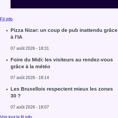
Fil info
Pizza Nizar: un coup de pub inattendu grâce
à l’IA
07 août 2026 - 18:31
Lire l'article Pizza Nizar: un coup de pub inattendu grâce à
Foire du Midi: les visiteurs au rendez-vous
grâce à la météo
07 août 2026 - 18:14
Lire l'article Foire du Midi: les visiteurs au rendez-vous g
Les Bruxellois respectent mieux les zones
30 ?
07 août 2026 - 18:07
Lire l'article Les Bruxellois respectent mieux les zones 30
Voir tout le fil info