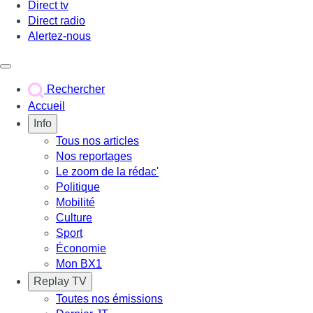
Direct tv
Direct radio
Alertez-nous
Déclencher le menu
Rechercher
Accueil
Info
Tous nos articles
Nos reportages
Le zoom de la rédac'
Politique
Mobilité
Culture
Sport
Économie
Mon BX1
Replay TV
Toutes nos émissions