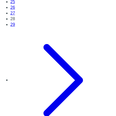
25
26
27
28
29
Page suivante