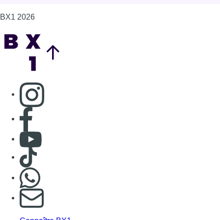
BX1 2026
Back to top
Consulter page Instagram
Consulter page Facebook
Consulter Youtube
Consulter TikTok
Nous rejoindre sur Whatsapp
S'abonner à notre newsletter