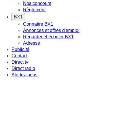
Nos concours
Règlement
BX1
Connaître BX1
Annonces et offres d'emploi
Regarder et écouter BX1
Adresse
Publicité
Contact
Direct tv
Direct radio
Alertez-nous