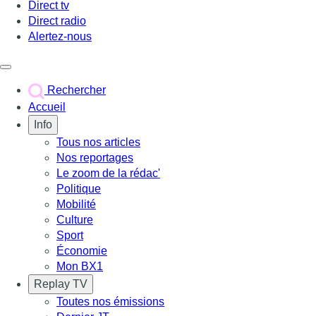
Direct tv
Direct radio
Alertez-nous
Déclencher le menu
Rechercher
Accueil
Info
Tous nos articles
Nos reportages
Le zoom de la rédac'
Politique
Mobilité
Culture
Sport
Économie
Mon BX1
Replay TV
Toutes nos émissions