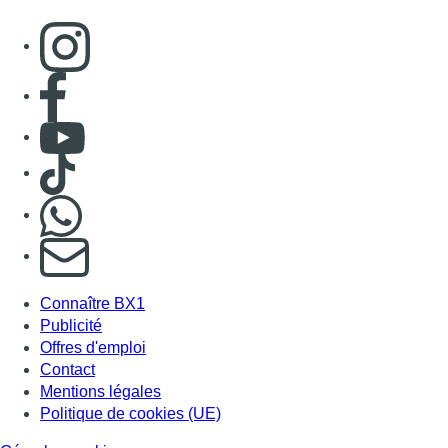
Consulter page Instagram
Consulter page Facebook
Consulter Youtube
Consulter TikTok
Nous rejoindre sur Whatsapp
S'abonner à notre newsletter
Connaître BX1
Publicité
Offres d'emploi
Contact
Mentions légales
Politique de cookies (UE)