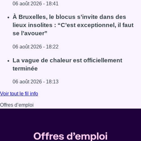
06 août 2026 - 18:41
Lire l'article Une explosion provoque un incendie dans 
À Bruxelles, le blocus s’invite dans des
lieux insolites : “C’est exceptionnel, il faut
se l’avouer”
06 août 2026 - 18:22
Lire l'article À Bruxelles, le blocus s’invite dans des lieux i
La vague de chaleur est officiellement
terminée
06 août 2026 - 18:13
Lire l'article La vague de chaleur est officiellement termin
Voir tout le fil info
Offres d’emploi