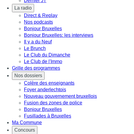
Dernier JT
La radio
Direct & Replay
Nos podcasts
Bonjour Bruxelles
Bonjour Bruxelles: les interviews
Il y a du Neuf
Le Brunch
Le Club du Dimanche
Le Club de l'Immo
Grille des programmes
Nos dossiers
Colère des enseignants
Foyer anderlechtois
Nouveau gouvernement bruxellois
Fusion des zones de police
Bonjour Bruxelles
Fusillades à Bruxelles
Ma Commune
Concours