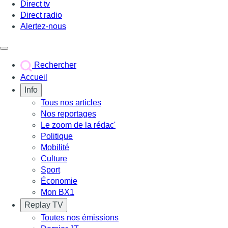
Direct tv
Direct radio
Alertez-nous
Déclencher le menu
Rechercher
Accueil
Info
Tous nos articles
Nos reportages
Le zoom de la rédac'
Politique
Mobilité
Culture
Sport
Économie
Mon BX1
Replay TV
Toutes nos émissions