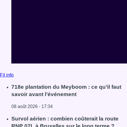
Fil info
718e plantation du Meyboom : ce qu’il faut
savoir avant l’événement
08 août 2026 - 17:34
Lire l'article 718e plantation du Meyboom : ce qu’il faut s
Survol aérien : combien coûterait la route
RNP 07L à Bruxelles sur le long terme ?