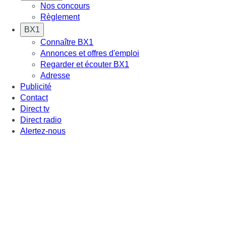
Nos concours
Règlement
BX1
Connaître BX1
Annonces et offres d'emploi
Regarder et écouter BX1
Adresse
Publicité
Contact
Direct tv
Direct radio
Alertez-nous