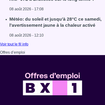
08 août 2026 - 17:08
Lire l'article Survol aérien : combien coûterait la route R
Météo: du soleil et jusqu’à 28°C ce samedi,
l’avertissement jaune à la chaleur activé
08 août 2026 - 12:10
Lire l'article Météo: du soleil et jusqu’à 28°C ce samedi, l
Voir tout le fil info
Offres d’emploi