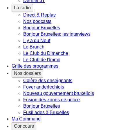
Dernier JT
La radio
Direct & Replay
Nos podcasts
Bonjour Bruxelles
Bonjour Bruxelles: les interviews
Il y a du Neuf
Le Brunch
Le Club du Dimanche
Le Club de l'Immo
Grille des programmes
Nos dossiers
Colère des enseignants
Foyer anderlechtois
Nouveau gouvernement bruxellois
Fusion des zones de police
Bonjour Bruxelles
Fusillades à Bruxelles
Ma Commune
Concours