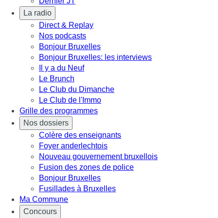
Dernier JT
La radio
Direct & Replay
Nos podcasts
Bonjour Bruxelles
Bonjour Bruxelles: les interviews
Il y a du Neuf
Le Brunch
Le Club du Dimanche
Le Club de l'Immo
Grille des programmes
Nos dossiers
Colère des enseignants
Foyer anderlechtois
Nouveau gouvernement bruxellois
Fusion des zones de police
Bonjour Bruxelles
Fusillades à Bruxelles
Ma Commune
Concours