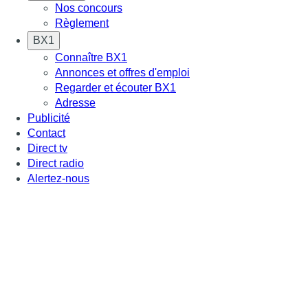
Nos concours
Règlement
BX1
Connaître BX1
Annonces et offres d'emploi
Regarder et écouter BX1
Adresse
Publicité
Contact
Direct tv
Direct radio
Alertez-nous