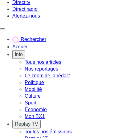
Direct tv
Direct radio
Alertez-nous
Déclencher le menu
Rechercher
Accueil
Info
Tous nos articles
Nos reportages
Le zoom de la rédac'
Politique
Mobilité
Culture
Sport
Économie
Mon BX1
Replay TV
Toutes nos émissions