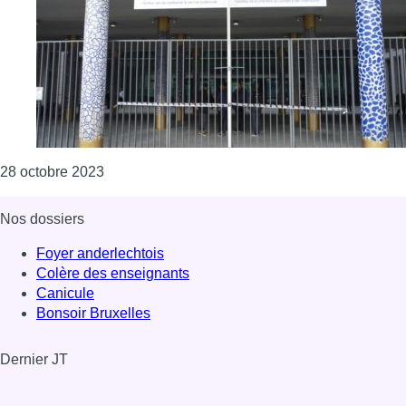
Consulter l'article "Accord en “kern” sur le rôle
28 octobre 2023
Nos dossiers
Foyer anderlechtois
Colère des enseignants
Canicule
Bonsoir Bruxelles
Dernier JT
Voir le dernier JT