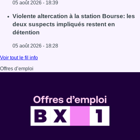
05 août 2026 - 18:39
Lire l'article Sécheresse : attention aux chutes de branche
Violente altercation à la station Bourse: les
deux suspects impliqués restent en
détention
05 août 2026 - 18:28
Lire l'article Violente altercation à la station Bourse: les
Voir tout le fil info
Offres d’emploi