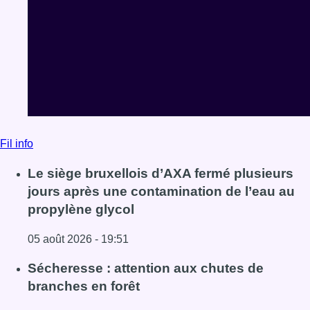
Fil info
Le siège bruxellois d’AXA fermé plusieurs
jours après une contamination de l’eau au
propylène glycol
05 août 2026 - 19:51
Lire l'article Le siège bruxellois d’AXA fermé plusieurs j
Sécheresse : attention aux chutes de
branches en forêt