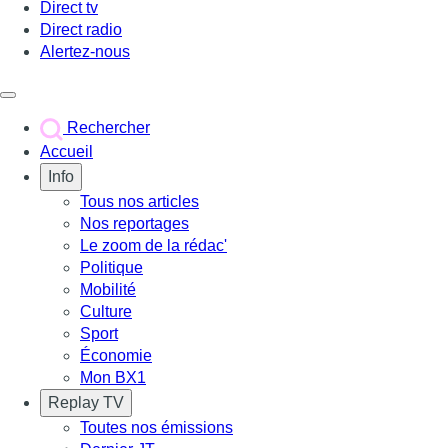
Direct tv
Direct radio
Alertez-nous
Déclencher le menu
Rechercher
Accueil
Info
Tous nos articles
Nos reportages
Le zoom de la rédac'
Politique
Mobilité
Culture
Sport
Économie
Mon BX1
Replay TV
Toutes nos émissions