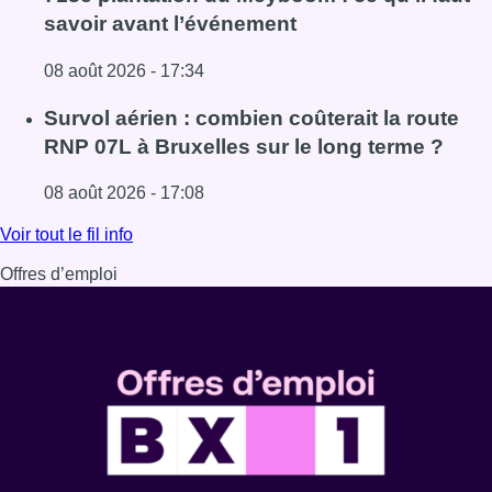
savoir avant l’événement
08 août 2026 - 17:34
Lire l'article 718e plantation du Meyboom : ce qu’il faut s
Survol aérien : combien coûterait la route
RNP 07L à Bruxelles sur le long terme ?
08 août 2026 - 17:08
Lire l'article Survol aérien : combien coûterait la route R
Voir tout le fil info
Offres d’emploi