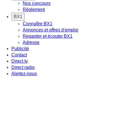
Nos concours
Règlement
BX1
Connaître BX1
Annonces et offres d'emploi
Regarder et écouter BX1
Adresse
Publicité
Contact
Direct tv
Direct radio
Alertez-nous