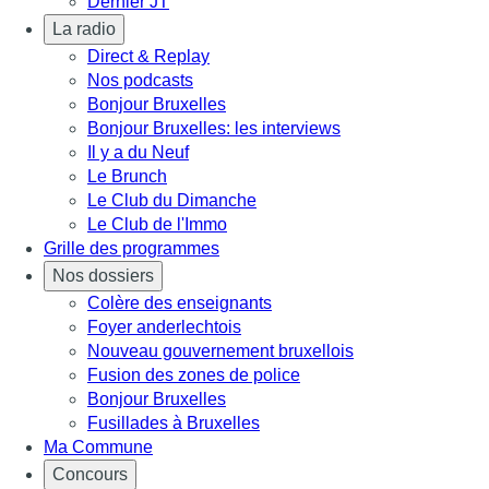
Dernier JT
La radio
Direct & Replay
Nos podcasts
Bonjour Bruxelles
Bonjour Bruxelles: les interviews
Il y a du Neuf
Le Brunch
Le Club du Dimanche
Le Club de l'Immo
Grille des programmes
Nos dossiers
Colère des enseignants
Foyer anderlechtois
Nouveau gouvernement bruxellois
Fusion des zones de police
Bonjour Bruxelles
Fusillades à Bruxelles
Ma Commune
Concours