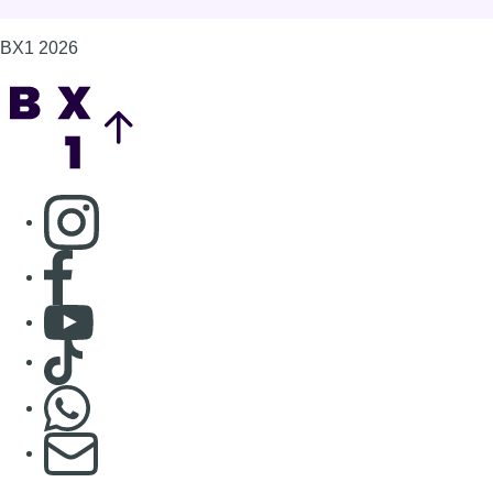
BX1 2026
Back to top
Consulter page Instagram
Consulter page Facebook
Consulter Youtube
Consulter TikTok
Nous rejoindre sur Whatsapp
S'abonner à notre newsletter