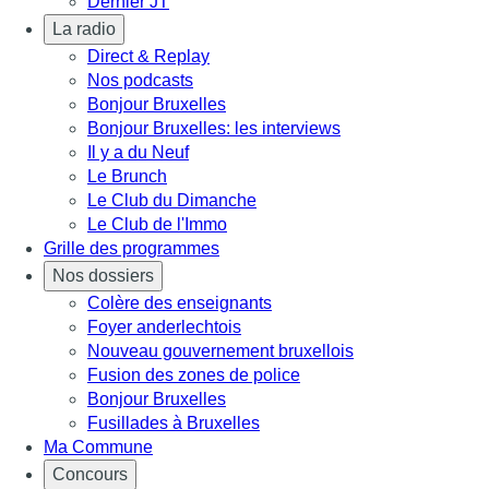
Dernier JT
La radio
Direct & Replay
Nos podcasts
Bonjour Bruxelles
Bonjour Bruxelles: les interviews
Il y a du Neuf
Le Brunch
Le Club du Dimanche
Le Club de l'Immo
Grille des programmes
Nos dossiers
Colère des enseignants
Foyer anderlechtois
Nouveau gouvernement bruxellois
Fusion des zones de police
Bonjour Bruxelles
Fusillades à Bruxelles
Ma Commune
Concours