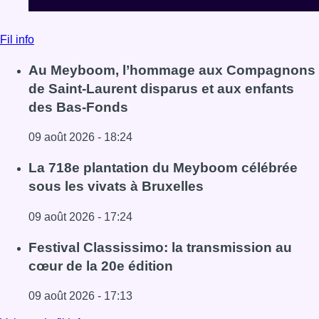
Fil info
Au Meyboom, l’hommage aux Compagnons
de Saint-Laurent disparus et aux enfants
des Bas-Fonds
09 août 2026 - 18:24
Lire l'article Au Meyboom, l’hommage aux Compagnons de
La 718e plantation du Meyboom célébrée
sous les vivats à Bruxelles
09 août 2026 - 17:24
Lire l'article La 718e plantation du Meyboom célébrée sous
Festival Classissimo: la transmission au
cœur de la 20e édition
09 août 2026 - 17:13