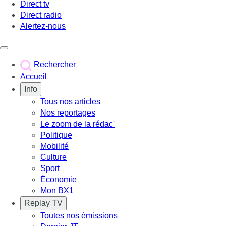
Direct tv
Direct radio
Alertez-nous
Déclencher le menu
Rechercher
Accueil
Info
Tous nos articles
Nos reportages
Le zoom de la rédac'
Politique
Mobilité
Culture
Sport
Économie
Mon BX1
Replay TV
Toutes nos émissions