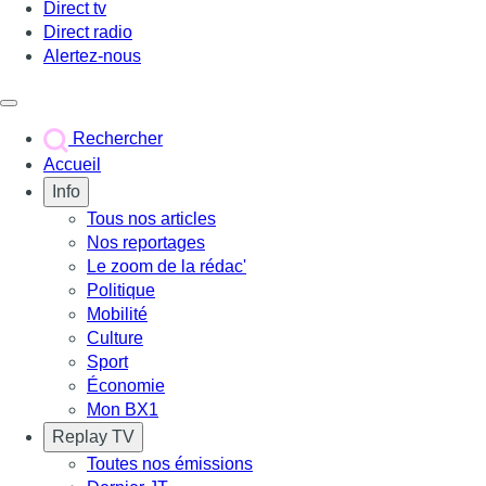
Direct tv
Direct radio
Alertez-nous
Déclencher le menu
Rechercher
Accueil
Info
Tous nos articles
Nos reportages
Le zoom de la rédac'
Politique
Mobilité
Culture
Sport
Économie
Mon BX1
Replay TV
Toutes nos émissions