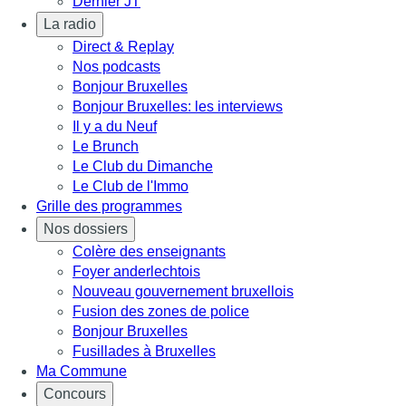
Dernier JT
La radio
Direct & Replay
Nos podcasts
Bonjour Bruxelles
Bonjour Bruxelles: les interviews
Il y a du Neuf
Le Brunch
Le Club du Dimanche
Le Club de l'Immo
Grille des programmes
Nos dossiers
Colère des enseignants
Foyer anderlechtois
Nouveau gouvernement bruxellois
Fusion des zones de police
Bonjour Bruxelles
Fusillades à Bruxelles
Ma Commune
Concours