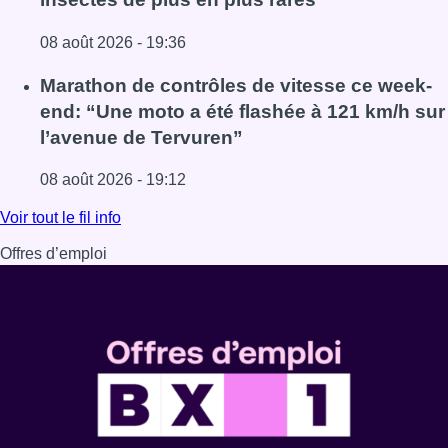
08 août 2026 - 19:36
Lire l'article Au Moeraske, Bart Hanssens recense des ins
Marathon de contrôles de vitesse ce week-
end: “Une moto a été flashée à 121 km/h sur
l’avenue de Tervuren”
08 août 2026 - 19:12
Lire l'article Marathon de contrôles de vitesse ce week-e
Voir tout le fil info
Offres d’emploi