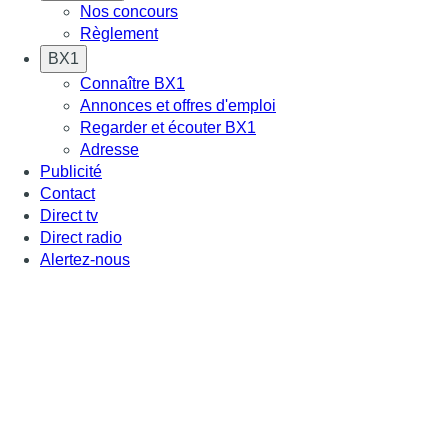
Nos concours
Règlement
BX1
Connaître BX1
Annonces et offres d'emploi
Regarder et écouter BX1
Adresse
Publicité
Contact
Direct tv
Direct radio
Alertez-nous