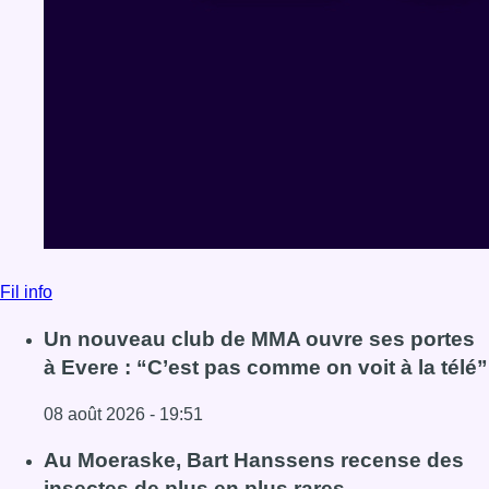
Fil info
Un nouveau club de MMA ouvre ses portes
à Evere : “C’est pas comme on voit à la télé”
08 août 2026 - 19:51
Lire l'article Un nouveau club de MMA ouvre ses portes à E
Au Moeraske, Bart Hanssens recense des
insectes de plus en plus rares