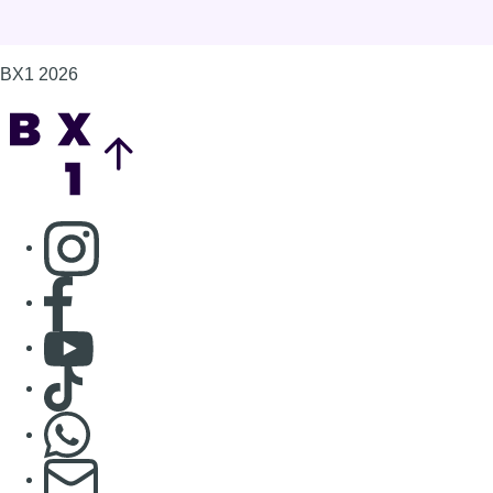
BX1 2026
Back to top
Consulter page Instagram
Consulter page Facebook
Consulter Youtube
Consulter TikTok
Nous rejoindre sur Whatsapp
S'abonner à notre newsletter