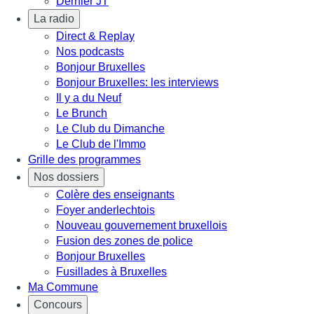
Dernier JT
La radio
Direct & Replay
Nos podcasts
Bonjour Bruxelles
Bonjour Bruxelles: les interviews
Il y a du Neuf
Le Brunch
Le Club du Dimanche
Le Club de l'Immo
Grille des programmes
Nos dossiers
Colère des enseignants
Foyer anderlechtois
Nouveau gouvernement bruxellois
Fusion des zones de police
Bonjour Bruxelles
Fusillades à Bruxelles
Ma Commune
Concours