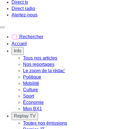
Direct tv
Direct radio
Alertez-nous
Déclencher le menu
Rechercher
Accueil
Info
Tous nos articles
Nos reportages
Le zoom de la rédac'
Politique
Mobilité
Culture
Sport
Économie
Mon BX1
Replay TV
Toutes nos émissions