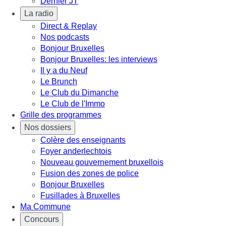
Dernier JT
La radio
Direct & Replay
Nos podcasts
Bonjour Bruxelles
Bonjour Bruxelles: les interviews
Il y a du Neuf
Le Brunch
Le Club du Dimanche
Le Club de l'Immo
Grille des programmes
Nos dossiers
Colère des enseignants
Foyer anderlechtois
Nouveau gouvernement bruxellois
Fusion des zones de police
Bonjour Bruxelles
Fusillades à Bruxelles
Ma Commune
Concours