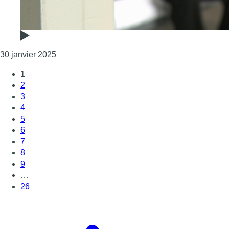
Consulter l'article "Les associations dénoncent
30 janvier 2025
1
2
3
4
5
6
7
8
9
…
26
Page suivante