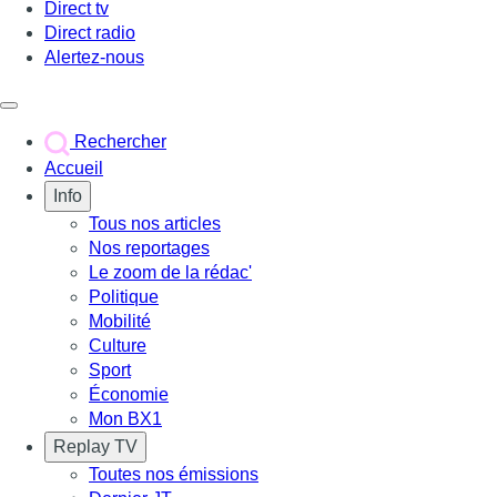
Direct tv
Direct radio
Alertez-nous
Déclencher le menu
Rechercher
Accueil
Info
Tous nos articles
Nos reportages
Le zoom de la rédac'
Politique
Mobilité
Culture
Sport
Économie
Mon BX1
Replay TV
Toutes nos émissions