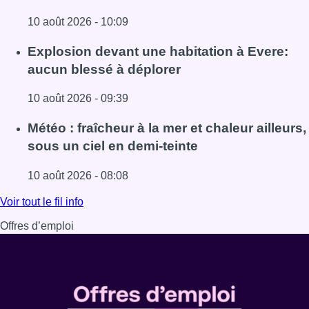
10 août 2026 - 10:09
Lire l'article Eclipse du 12 août : les gestionnaires de rés
Explosion devant une habitation à Evere:
aucun blessé à déplorer
10 août 2026 - 09:39
Lire l'article Explosion devant une habitation à Evere: au
Météo : fraîcheur à la mer et chaleur ailleurs,
sous un ciel en demi-teinte
10 août 2026 - 08:08
Lire l'article Météo : fraîcheur à la mer et chaleur ailleurs,
Voir tout le fil info
Offres d’emploi