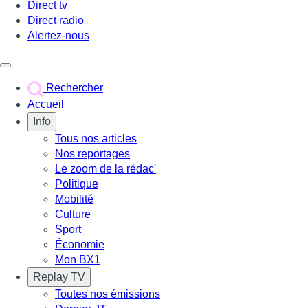
Direct tv
Direct radio
Alertez-nous
Déclencher le menu
Rechercher
Accueil
Info
Tous nos articles
Nos reportages
Le zoom de la rédac'
Politique
Mobilité
Culture
Sport
Économie
Mon BX1
Replay TV
Toutes nos émissions