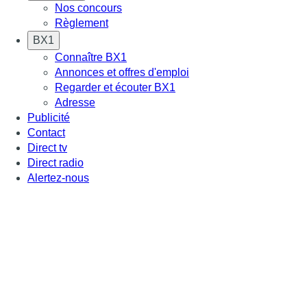
Nos concours
Règlement
BX1
Connaître BX1
Annonces et offres d'emploi
Regarder et écouter BX1
Adresse
Publicité
Contact
Direct tv
Direct radio
Alertez-nous