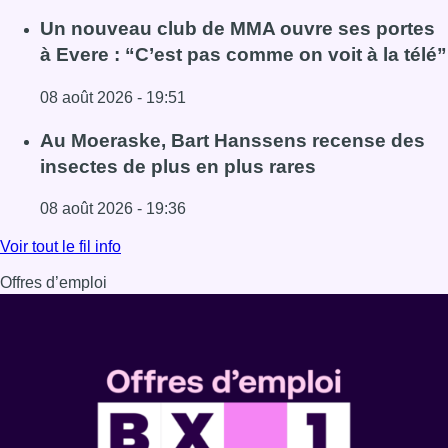
Lire l'article Deux personnes hospitalisées après un inc
Un nouveau club de MMA ouvre ses portes
à Evere : “C’est pas comme on voit à la télé”
08 août 2026 - 19:51
Lire l'article Un nouveau club de MMA ouvre ses portes à E
Au Moeraske, Bart Hanssens recense des
insectes de plus en plus rares
08 août 2026 - 19:36
Lire l'article Au Moeraske, Bart Hanssens recense des ins
Voir tout le fil info
Offres d’emploi