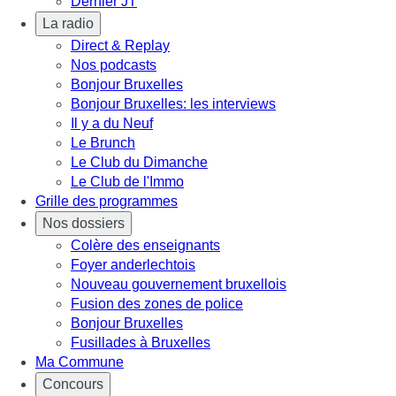
Dernier JT
La radio
Direct & Replay
Nos podcasts
Bonjour Bruxelles
Bonjour Bruxelles: les interviews
Il y a du Neuf
Le Brunch
Le Club du Dimanche
Le Club de l'Immo
Grille des programmes
Nos dossiers
Colère des enseignants
Foyer anderlechtois
Nouveau gouvernement bruxellois
Fusion des zones de police
Bonjour Bruxelles
Fusillades à Bruxelles
Ma Commune
Concours